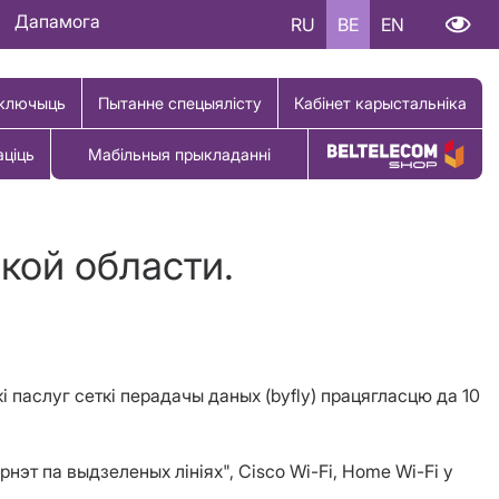
Дапамога
RU
BE
EN
ключыць
Пытанне спецыялісту
Кабінет карыстальніка
аціць
Мабільныя прыкладанні
Купіць тавар
кой области.
і паслуг сеткі перадачы даных (byfly) працягласцю да 10
эт па выдзеленых лініях", Cisco Wi-Fi, Home Wi-Fi у