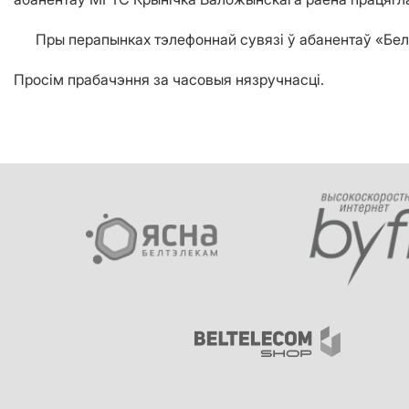
Пры перапынках тэлефоннай сувязі ў абанентаў «Белтэл
Просім прабачэння за часовыя нязручнасці.