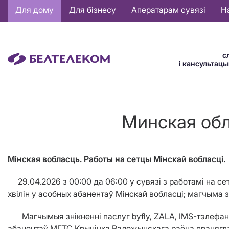
Основная
Для дому
Для бізнесу
Аператарам сувязі
Н
навигация
BE
с
і кансультац
Минская обл
Мінская вобласць. Работы на сетцы Мінскай вобласці.
29.04.2026 з 00:00 да 06:00 у сувязі з работамі на 
хвілін у асобных абанентаў Мінскай вобласці; магчыма 
Магчымыя знікненні паслуг byfly, ZALA, IMS-тэлефаніі,
абанентаў МГТС Крынічка Валожынскага раёна працягла