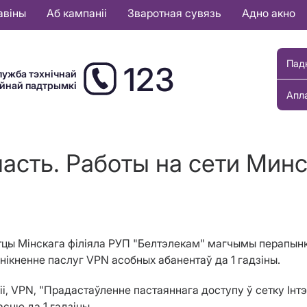
авіны
Аб кампаніі
Зваротная сувязь
Адно акно
Пад
123
лужба тэхнічнай
ыйнай падтрымкі
Апл
асть. Работы на сети Минс
сетцы Мінскага філіяла РУП "Белтэлекам" магчымы перапынк
знікненне паслуг VPN асобных абанентаў да 1 гадзіны.
 VPN, "Прадастаўленне пастаяннага доступу ў сетку Інтэрн
сцю да 1 гадзіны.