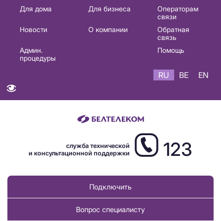
Основная
Для дома
Для бизнеса
Операторам
связи
навигация
Новости
О компании
Обратная
RU
связь
Админ.
Помощь
процедуры
RU
BE
EN
123
служба технической
и консультационной поддержки
Подключить
Вопрос специалисту