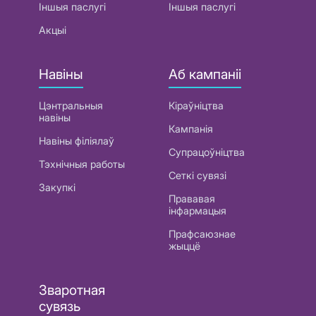
Іншыя паслугі
Іншыя паслугі
Акцыі
Навіны
Аб кампаніі
Цэнтральныя
Кіраўніцтва
навіны
Кампанія
Навіны філіялаў
Супрацоўніцтва
Тэхнічныя работы
Сеткі сувязі
Закупкі
Прававая
інфармацыя
Прафсаюзнае
жыццё
Зваротная
сувязь