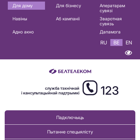
Основная
Для дому
Для бізнесу
Аператарам
сувязі
навигация
Навіны
Аб кампаніі
Зваротная
BE
сувязь
Адно акно
Дапамога
RU
BE
EN
123
служба тэхнічнай
і кансультацыйнай падтрымкі
Падключыць
Пытанне спецыялісту