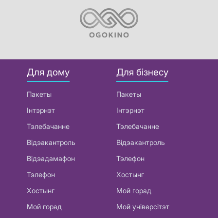
Для дому
Для бізнесу
Пакеты
Пакеты
Інтэрнэт
Інтэрнэт
Тэлебачанне
Тэлебачанне
Відэакантроль
Відэакантроль
Відэадамафон
Тэлефон
Тэлефон
Хостынг
Хостынг
Мой горад
Мой горад
Мой універсітэт