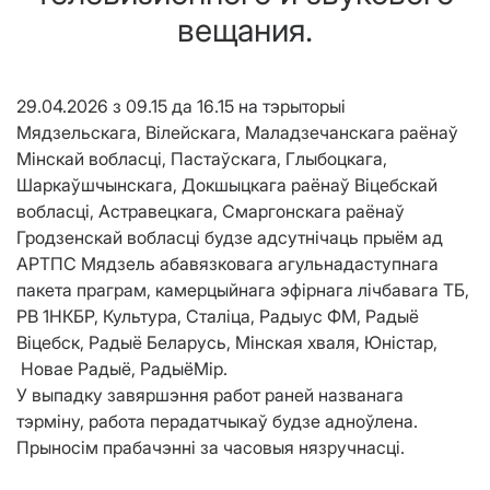
вещания.
29.04.2026 з 09.15 да 16.15 на тэрыторыі
Мядзельскага, Вілейскага, Маладзечанскага раёнаў
Мінскай вобласці, Пастаўскага, Глыбоцкага,
Шаркаўшчынскага, Докшыцкага раёнаў Віцебскай
вобласці, Астравецкага, Смаргонскага раёнаў
Гродзенскай вобласці будзе адсутнічаць прыём ад
АРТПС Мядзель абавязковага агульнадаступнага
пакета праграм, камерцыйнага эфірнага лічбавага ТБ,
РВ 1НКБР, Культура, Сталіца, Радыус ФМ, Радыё
Віцебск, Радыё Беларусь, Мінская хваля, Юністар,
Новае Радыё, РадыёМір.
У выпадку завяршэння работ раней названага
тэрміну, работа перадатчыкаў будзе адноўлена.
Прыносім прабачэнні за часовыя нязручнасці.