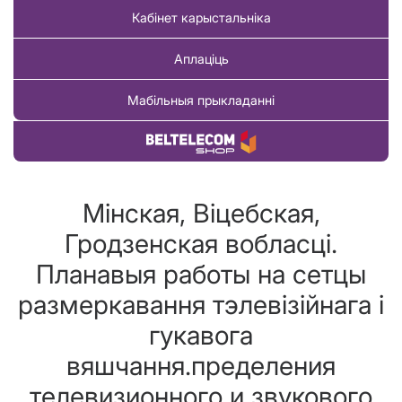
Кабінет карыстальніка
Аплаціць
Мабільныя прыкладанні
Купіць тавар
Мінская, Віцебская,
Гродзенская вобласці.
Планавыя работы на сетцы
размеркавання тэлевізійнага і
гукавога
вяшчання.пределения
телевизионного и звукового