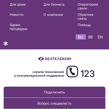
Основная
Для дома
Для бизнеса
Операторам
связи
навигация
Новости
О компании
Обратная
RU
связь
Админ.
Помощь
процедуры
RU
BE
EN
123
служба технической
и консультационной поддержки
Подключить
Вопрос специалисту