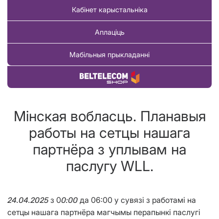
Кабінет карыстальніка
Аплаціць
Мабільныя прыкладанні
Купіць тавар
Мінская вобласць. Планавыя
работы на сетцы нашага
партнёра з уплывам на
паслугу WLL.
з 0
да 06:00 у сувязі з работамi на
24.04.2025
0:00
сетцы нашага партнёра магчымы перапынкi паслугі