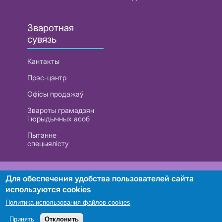
Зваротная
сувязь
Кантакты
Прэс-цэнтр
Офісы продажаў
Звароты грамадзян
і юрыдычных асоб
Пытанне
спецыялісту
РУП «Белтэлекам». УНП 101007741
Для обеспечения удобства пользователей сайта
используются cookies
Политика использования файлов cookies
Пошук
Принять
Отклонить