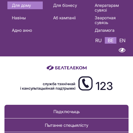
Основная
Для дому
Для бізнесу
Аператарам
сувязі
навигация
Навіны
Аб кампаніі
Зваротная
BE
сувязь
Адно акно
Дапамога
RU
BE
EN
123
служба тэхнічнай
і кансультацыйнай падтрымкі
Падключыць
Пытанне спецыялісту