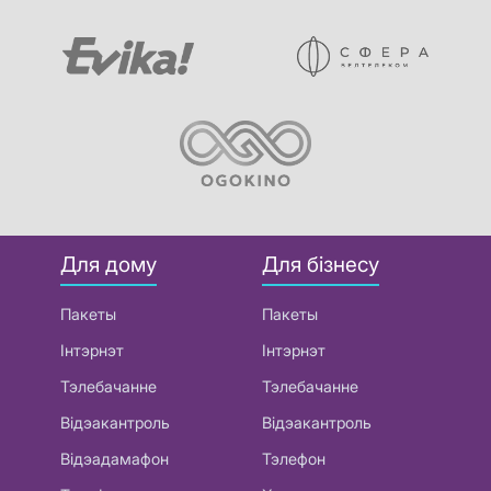
Для дому
Для бізнесу
Пакеты
Пакеты
Інтэрнэт
Інтэрнэт
Тэлебачанне
Тэлебачанне
Відэакантроль
Відэакантроль
Відэадамафон
Тэлефон