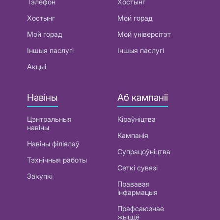
Тэлефон
Хостынг
Хостынг
Мой горад
Мой горад
Мой універсітэт
Іншыя паслугі
Іншыя паслугі
Акцыі
Навіны
Аб кампаніі
Цэнтральныя
Кіраўніцтва
навіны
Кампанія
Навіны філіялаў
Супрацоўніцтва
Тэхнічныя работы
Сеткі сувязі
Закупкі
Прававая
інфармацыя
Прафсаюзнае
жыццё