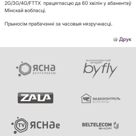
2G/3G/4G/
FTTX
працягласцю да 60 хвiлiн у абанентаў
Мiнскай вобласці.
Прыносім прабачэнні за часовыя нязручнасці.
Друк