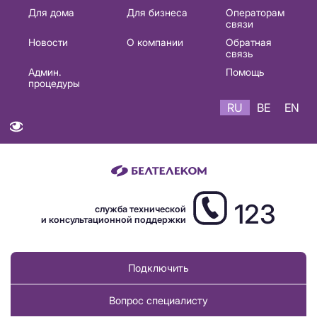
Основная
Для дома
Для бизнеса
Операторам
связи
навигация
Новости
О компании
Обратная
RU
связь
Админ.
Помощь
процедуры
RU
BE
EN
123
служба технической
и консультационной поддержки
Подключить
Вопрос специалисту