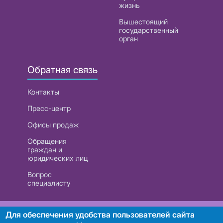
жизнь
Вышестоящий
государственный
орган
Обратная связь
Контакты
Пресс-центр
Офисы продаж
Обращения
граждан и
юридических лиц
Вопрос
специалисту
РУП «Белтелеком». УНП 101007741
Для обеспечения удобства пользователей сайта