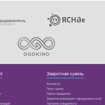
іі
Зваротная сувязь
Кантакты
Прэс-цэнтр
а
Офісы продажаў
Звароты грамадзян і юрыдычных асоб
армацыя
Пытанне спецыялісту