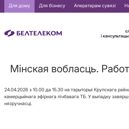
Основная
Для дому
Для бізнесу
Аператарам сувязі
Н
навигация
BE
с
і кансультац
Мінская вобласць. Работ
24.04.2026 з 10.00 да 15.30 на тэрыторыі Крупскага ра
камерцыйнага эфірнага лічбавага ТБ. У выпадку завярш
нязручнасці.