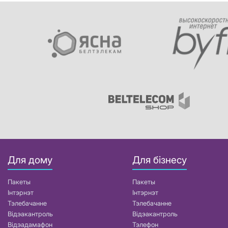
Для дому
Для бізнесу
Пакеты
Пакеты
Інтэрнэт
Інтэрнэт
Тэлебачанне
Тэлебачанне
Відэакантроль
Відэакантроль
Відэадамафон
Тэлефон