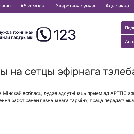
авіны
Аб кампаніі
Зваротная сувязь
Адно акно
Пад
123
лужба тэхнічнай
ыйнай падтрымкі
Апл
ы на сетцы эфірнага тэле
ёна Мінскай вобласці будзе адсутнічаць прыём ад АРТПС а
эння работ раней пазначанага тэрміну, праца перадатчык