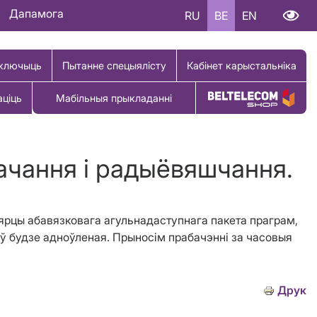
Дапамога
RU
BE
EN
ключыць
Пытанне спецыялісту
Кабінет карыстальніка
аціць
Мабільныя прыкладанні
Купіць тавар
бачання і радыёвяшчання.
зярцы абавязковага агульнадаступнага пакета праграм,
аў будзе адноўленая. Прыносім прабачэнні за часовыя
Друк