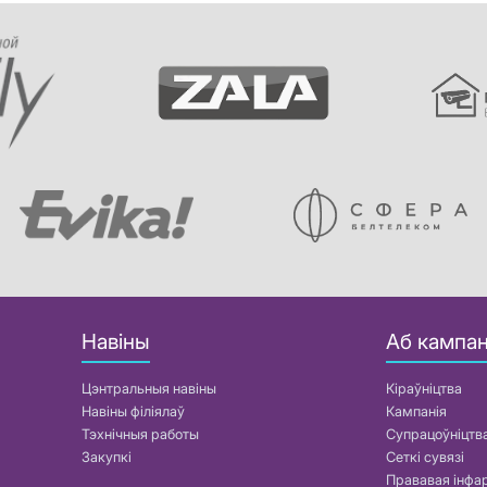
Навіны
Аб кампан
Цэнтральныя навіны
Кіраўніцтва
Навіны філіялаў
Кампанія
Тэхнічныя работы
Супрацоўніцтв
Закупкі
Сеткі сувязі
Прававая інф