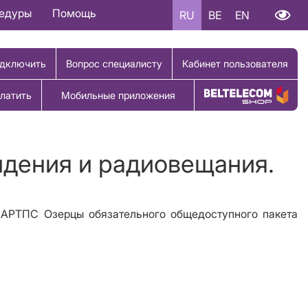
цедуры
Помощь
RU
BE
EN
дключить
Вопрос специалисту
Кабинет пользователя
латить
Мобильные приложения
Купить товар
идения и радиовещания.
т АРТПС Озерцы
обязательного общедоступного пакета