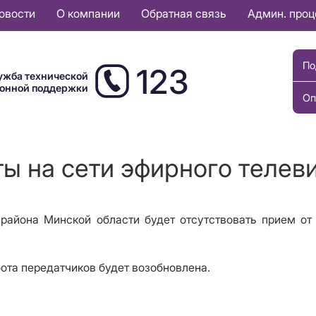
овости
О компании
Обратная связь
Админ. про
По
123
ужба технической
ионной поддержки
Оп
ты на сети эфирного телев
 района Минской области будет
отсутствовать
прием о
бота передатчиков будет возобновлена.