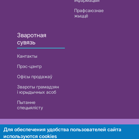
інфармацыя
Прафсаюзнае
жыццё
Зваротная
сувязь
Кантакты
Прэс-цэнтр
Офісы продажаў
Звароты грамадзян
і юрыдычных асоб
Пытанне
спецыялісту
РУП «Белтэлекам». УНП 101007741
Для обеспечения удобства пользователей сайта
используются cookies