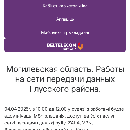
Кабінет карыстальніка
Аплаціць
Мабільныя прыкладанні
Купіць тавар
Могилевская область. Работы
на сети передачи данных
Глусского района.
04.04.2025г. з 10.00 да 12.00 у сувязі з работамі будзе
адсутнічаць IMS-тэлефанія, доступ да ўсіх паслуг
сеткі перадачы даных( byfly, ZALA, VPN,
Відэакантроль) у абанентаў н.п. Катка.