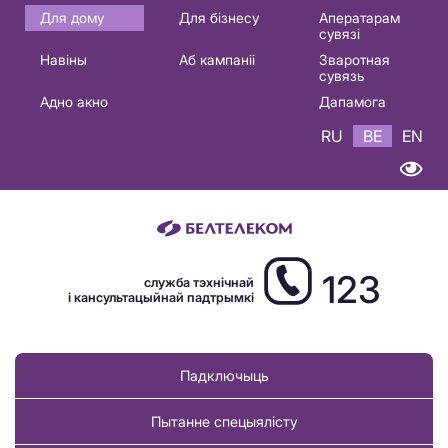
Основная
Для дому
Для бізнесу
Аператарам
сувязі
навигация
Навіны
Аб кампаніі
Зваротная
BE
сувязь
Адно акно
Дапамога
RU
BE
EN
123
служба тэхнічнай
і кансультацыйнай падтрымкі
Падключыць
Пытанне спецыялісту