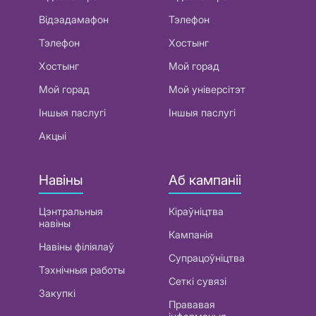
Відэадамафон
Тэлефон
Тэлефон
Хостынг
Хостынг
Мой горад
Мой горад
Мой універсітэт
Іншыя паслугі
Іншыя паслугі
Акцыі
Навіны
Аб кампаніі
Цэнтральныя
Кіраўніцтва
навіны
Кампанія
Навіны філіялаў
Супрацоўніцтва
Тэхнічныя работы
Сеткі сувязі
Закупкі
Прававая