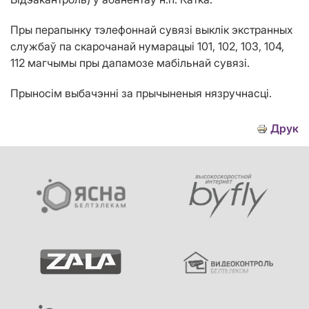
Пры перапынку тэлефоннай сувязі выклік экстранных
службаў па скарочанай нумарацыі 101, 102, 103, 104,
112 магчымы пры дапамозе мабільнай сувязі.
Прыносім выбачэнні за прычыненыя нязручнасці.
Друк