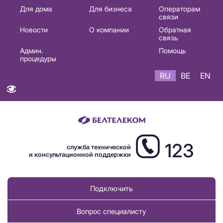
Основная
Для дома
Для бизнеса
Операторам
связи
навигация
Новости
О компании
Обратная
RU
связь
Админ.
Помощь
процедуры
RU
BE
EN
123
служба технической
и консультационной поддержки
Подключить
Вопрос специалисту