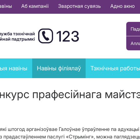
авіны
Аб кампаніі
Зваротная сувязь
Адно акно
Пад
123
лужба тэхнічнай
ыйнай падтрымкі
Апл
ыя навіны
Навіны філіялаў
Тэхнічныя работ
онкурс прафесійнага майст
 які штогод арганізоўвае Галоўнае ўпраўленне па адукацыі
 прадастаўленнем паслугі «Стрымінг», можна паглядзець 