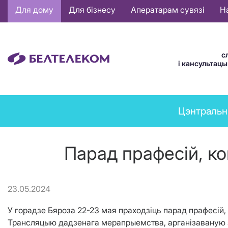
Основная
Для дому
Для бізнесу
Аператарам сувязі
Н
навигация
BE
с
і кансультац
News
Цэнтральн
menu
Парад прафесій, к
23.05.2024
У горадзе Бяроза 22-23 мая праходзіць парад прафесій,
Трансляцыю дадзенага мерапрыемства, арганізаваную з