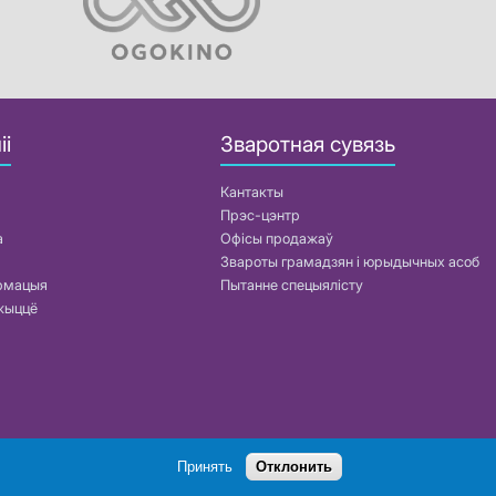
іі
Зваротная сувязь
Кантакты
Прэс-цэнтр
а
Офісы продажаў
Звароты грамадзян і юрыдычных асоб
армацыя
Пытанне спецыялісту
жыццё
Пошук
Принять
Отклонить