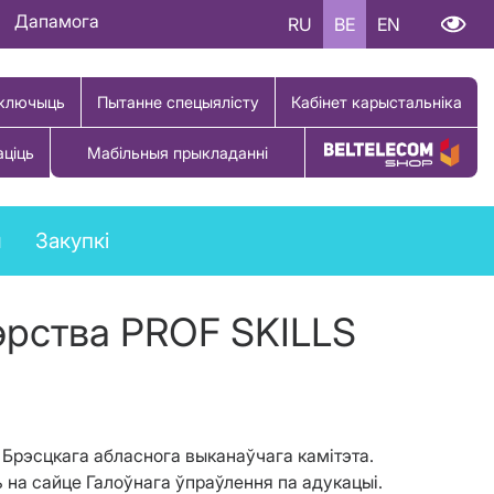
Дапамога
RU
BE
EN
ключыць
Пытанне спецыялісту
Кабінет карыстальніка
аціць
Мабільныя прыкладанні
Купіць тавар
ы
Закупкі
эрства PROF SKILLS
 Брэсцкага абласнога выканаўчага камітэта.
на сайце Галоўнага ўпраўлення па адукацыі.