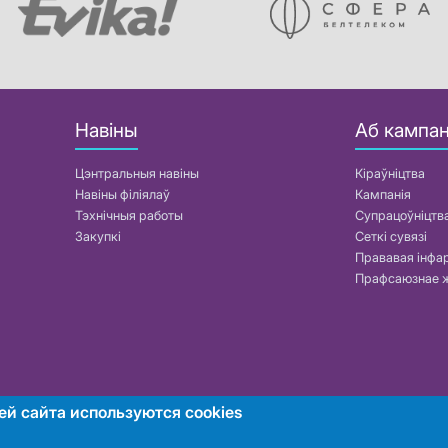
Навіны
Аб кампан
Цэнтральныя навіны
Кіраўніцтва
Навіны філіялаў
Кампанія
Тэхнічныя работы
Супрацоўніцтв
Закупкі
Сеткі сувязі
Прававая інф
Прафсаюзнае 
ей сайта используются cookies