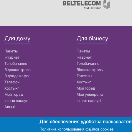
Для дому
Для бізнесу
Пакеты
Пакеты
Інтэрнэт
Інтэрнэт
Тэлебачанне
Тэлебачанне
Відэакантроль
Відэакантроль
Відэадамафон
Тэлефон
Тэлефон
Хостынг
Хостынг
Мой горад
Мой горад
Мой універсітэт
Іншыя паслугі
Іншыя паслугі
Акцыі
Для обеспечения удобства пользовател
РУП «Белтэлекам». УНП 101007741
Политика использования файлов cookies