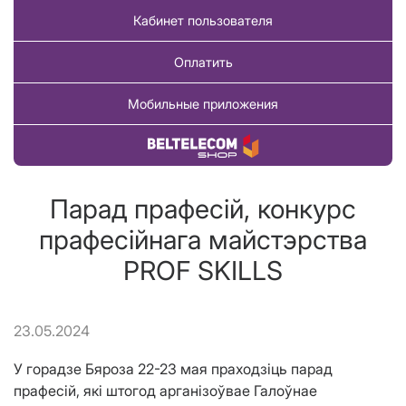
Кабинет пользователя
Оплатить
Мобильные приложения
Купить товар
Парад прафесій, конкурс
прафесійнага майстэрства
PROF SKILLS
23.05.2024
У горадзе Бяроза 22-23 мая праходзіць парад
прафесій, які штогод арганізоўвае Галоўнае