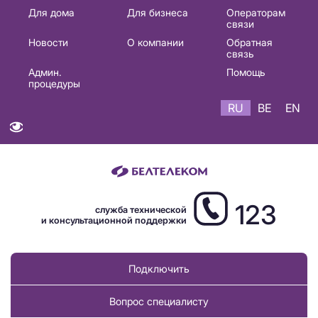
Основная
Для дома
Для бизнеса
Операторам
связи
навигация
Новости
О компании
Обратная
RU
связь
Админ.
Помощь
процедуры
RU
BE
EN
123
служба технической
и консультационной поддержки
Подключить
Вопрос специалисту