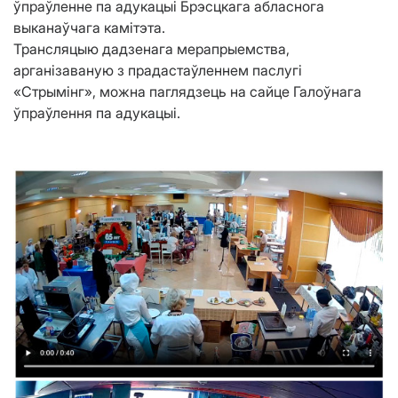
ўпраўленне па адукацыі Брэсцкага абласнога
выканаўчага камітэта.
Трансляцыю дадзенага мерапрыемства,
арганізаваную з прадастаўленнем паслугі
«Стрымінг», можна паглядзець на сайце Галоўнага
ўпраўлення па адукацыі.