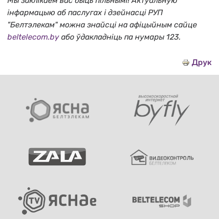
Мы заклікаем вас быць пільнымі! Актуальную
інфармацыю аб паслугах і дзейнасці РУП
"Белтэлекам" можна знайсці на афіцыйным сайце
beltelecom.by
або ўдакладніць па нумары 123.
Друк