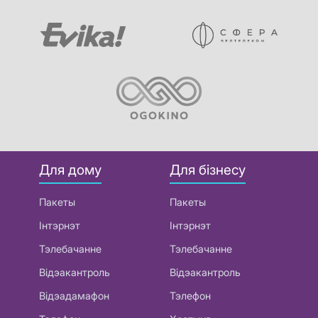
Для дому
Для бізнесу
Пакеты
Пакеты
Інтэрнэт
Інтэрнэт
Тэлебачанне
Тэлебачанне
Відэакантроль
Відэакантроль
Відэадамафон
Тэлефон