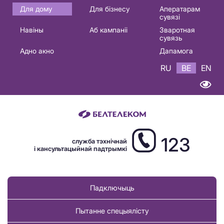
Основная
Для дому
Для бізнесу
Аператарам
сувязі
навигация
Навіны
Аб кампаніі
Зваротная
BE
сувязь
Адно акно
Дапамога
RU
BE
EN
123
служба тэхнічнай
і кансультацыйнай падтрымкі
Падключыць
Пытанне спецыялісту