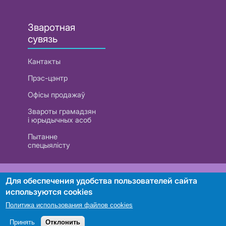
Зваротная
сувязь
Кантакты
Прэс-цэнтр
Офісы продажаў
Звароты грамадзян
і юрыдычных асоб
Пытанне
спецыялісту
РУП «Белтэлекам». УНП 101007741
Для обеспечения удобства пользователей сайта
используются cookies
Политика использования файлов cookies
Пошук
Принять
Отклонить