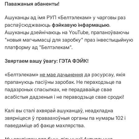
Паважаныя абаненты!
Ашуканцы ад імя РУП «Белтэлекам» у чарговы раз
распаўсюджваюць
фэйкавую інфармацыю
.
Ашуканцы дзейнічаюць на YouTube, прапаноўваючы
"новыя магчымасці для заробку" праз інвестыцыйную
платформу ад "Белтэлекам".
Звяртаем вашу ўвагу: ГЭТА ФЭЙК!
«Белтэлекам»
не мае дачынення
да рэсурсау, якія
прапануюць пасіўны заробак. Не пераходзьце па
падазроных спасылках, не перадавайце свае
асабістыя дадзеныя і не пераводзьце свае сродкі!
Калі вы сталі ахвярай ашуканцаў, неадкладна
звярніцеся ў праваахоўныя органы па нумары 102 і
паведаміце аб факце махлярства.