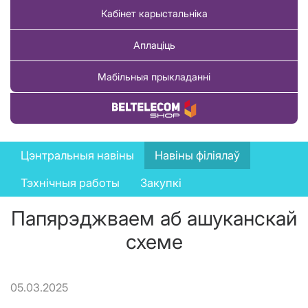
Кабінет карыстальніка
Аплаціць
Мабільныя прыкладанні
Купіць тавар
News
Цэнтральныя навіны
Навіны філіялаў
menu
Тэхнічныя работы
Закупкі
Папярэджваем аб ашуканскай
схеме
05.03.2025