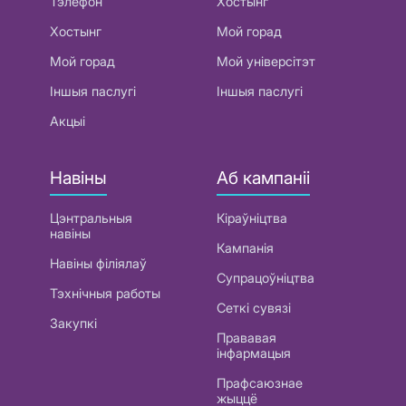
Тэлефон
Хостынг
Хостынг
Мой горад
Мой горад
Мой універсітэт
Іншыя паслугі
Іншыя паслугі
Акцыі
Навіны
Аб кампаніі
Цэнтральныя
Кіраўніцтва
навіны
Кампанія
Навіны філіялаў
Супрацоўніцтва
Тэхнічныя работы
Сеткі сувязі
Закупкі
Прававая
інфармацыя
Прафсаюзнае
жыццё