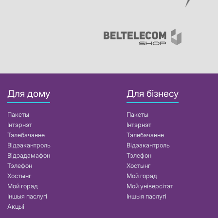
Для дому
Для бізнесу
Пакеты
Пакеты
Інтэрнэт
Інтэрнэт
Тэлебачанне
Тэлебачанне
Відэакантроль
Відэакантроль
Відэадамафон
Тэлефон
Тэлефон
Хостынг
Хостынг
Мой горад
Мой горад
Мой універсітэт
Іншыя паслугі
Іншыя паслугі
Акцыі