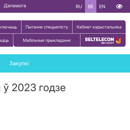
Дапамога
RU
BE
EN
ключыць
Пытанне спецыялісту
Кабінет карыстальніка
аціць
Мабільныя прыкладанні
Купіць тавар
ы
Закупкі
 ў 2023 годзе