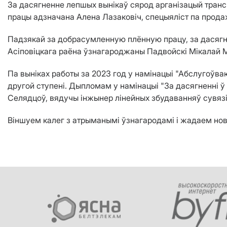
За дасягненне лепшых вынікаў сярод арганізацый трансп
працы адзначана Алена Лазаковіч, спецыяліст па прода
Падзякай за добрасумленную плённую працу, за дасягне
Асіповіцкага раёна ўзнагароджаны Падвойскі Мікалай М
Па выніках работы за 2023 год у намінацыі "Абслугоў
другой ступені. Дыпломам у намінацыі "За дасягненні ў
Селядцоў, вядучы інжынер лінейных збудаванняў сувязі
Віншуем калег з атрыманымі ўзнагародамі і жадаем нов