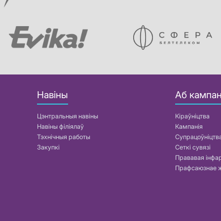
Навіны
Аб кампан
Цэнтральныя навіны
Кіраўніцтва
Навіны філіялаў
Кампанія
Тэхнічныя работы
Супрацоўніцтв
Закупкі
Сеткі сувязі
Прававая інф
Прафсаюзнае 