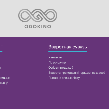
іі
Зваротная сувязь
Кантакты
Прэс-цэнтр
а
Офісы продажаў
Звароты грамадзян і юрыдычных асоб
армацыя
Пытанне спецыялісту
жыццё