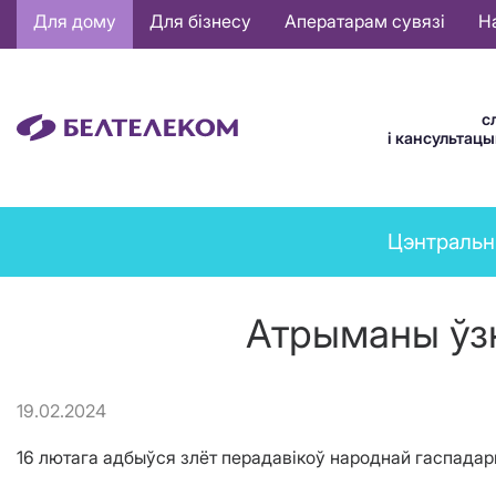
Основная
Для дому
Для бізнесу
Аператарам сувязі
Н
навигация
BE
с
і кансультац
News
Цэнтральн
menu
Атрыманы ўзн
19.02.2024
16 лютага адбыўся злёт перадавікоў народнай гаспадарк