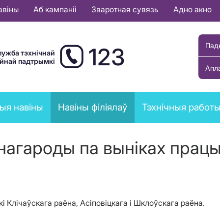
авіны
Аб кампаніі
Зваротная сувязь
Адно акно
Пад
123
лужба тэхнічнай
ыйнай падтрымкі
Апл
ыя навіны
Навіны філіялаў
Тэхнічныя работ
агароды па выніках працы
і Клічаўскага раёна, Асіповіцкага і Шклоўскага раёна.