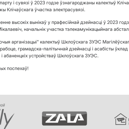
арту і сувязі ў 2023 годзе ўзнагароджаны калектыў Клічаў
жы Клічаўскага ўчастка электрасувязі.
нне высокіх вынікаў у прафесійнай дзейнасці ў 2023 годз
ікалаевіч, начальнік участка тэлекамунікацыйнага абстал
ваючыя арганізацыі" калектыў Шклоўскага ЗУЭС Магілёўск
 рабоце, грамадска-палітычнай дзейнасці і асабісты ўкл
 і абаненцкіх устройстваў Шклоўскага ЗУЭС.
ых поспехаў!