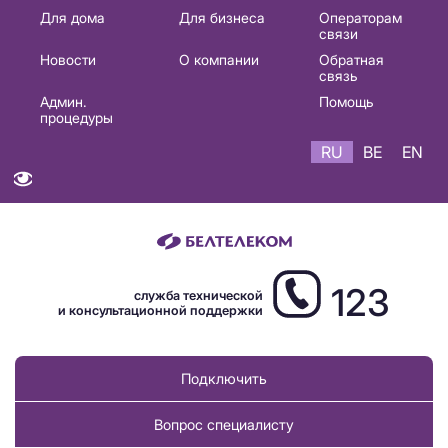
Основная
Для дома
Для бизнеса
Операторам
связи
навигация
Новости
О компании
Обратная
RU
связь
Админ.
Помощь
процедуры
RU
BE
EN
123
служба технической
и консультационной поддержки
Подключить
Вопрос специалисту