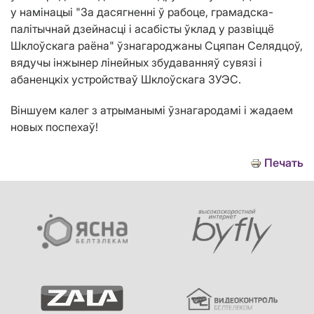
у намінацыі "За дасягненні ў рабоце, грамадска-
палітычнай дзейнасці і асабісты ўклад у развіццё
Шклоўскага раёна" ўзнагароджаны Сцяпан Селядцоў,
вядучы інжынер лінейных збудаванняў сувязі і
абаненцкіх устройстваў Шклоўскага ЗУЭС.
Віншуем калег з атрыманымі ўзнагародамі і жадаем
новых поспехаў!
Печать