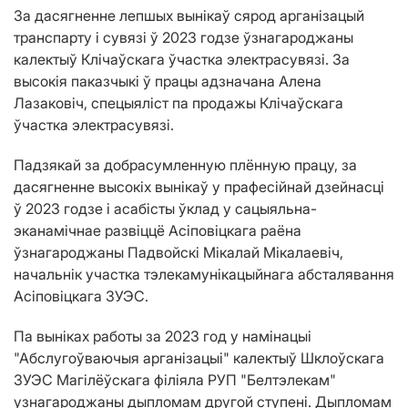
За дасягненне лепшых вынікаў сярод арганізацый
транспарту і сувязі ў 2023 годзе ўзнагароджаны
калектыў Клічаўскага ўчастка электрасувязі. За
высокія паказчыкі ў працы адзначана Алена
Лазаковіч, спецыяліст па продажы Клічаўскага
ўчастка электрасувязі.
Падзякай за добрасумленную плённую працу, за
дасягненне высокіх вынікаў у прафесійнай дзейнасці
ў 2023 годзе і асабісты ўклад у сацыяльна-
эканамічнае развіццё Асіповіцкага раёна
ўзнагароджаны Падвойскі Мікалай Мікалаевіч,
начальнік участка тэлекамунікацыйнага абсталявання
Асіповіцкага ЗУЭС.
Па выніках работы за 2023 год у намінацыі
"Абслугоўваючыя арганізацыі" калектыў Шклоўскага
ЗУЭС Магілёўскага філіяла РУП "Белтэлекам"
узнагароджаны дыпломам другой ступені. Дыпломам