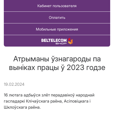
Кабинет пользователя
Оплатить
Мобильные приложения
Купить товар
Атрыманы ўзнагароды па
выніках працы ў 2023 годзе
19.02.2024
16 лютага адбыўся злёт перадавікоў народнай
гаспадаркі Клічаўскага раёна, Асіповіцкага і
Шклоўскага раёна.