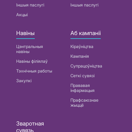
Іншыя паслугі
Іншыя паслугі
Акцыі
Навіны
Аб кампаніі
Цэнтральныя
Кіраўніцтва
навіны
Кампанія
Навіны філіялаў
Супрацоўніцтва
Тэхнічныя работы
Сеткі сувязі
Закупкі
Прававая
інфармацыя
Прафсаюзнае
жыццё
Зваротная
сувязь