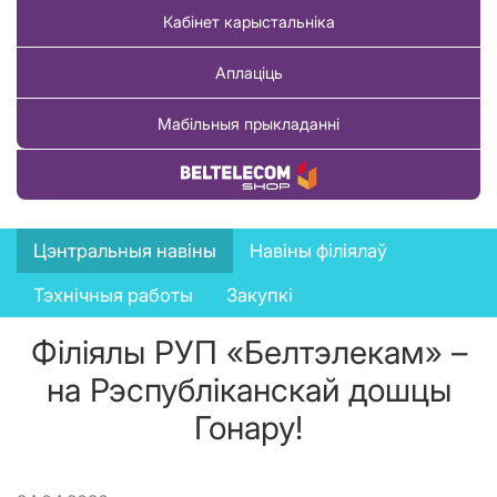
Кабінет карыстальніка
Аплаціць
Мабільныя прыкладанні
Купіць тавар
News
Цэнтральныя навіны
Навіны філіялаў
menu
Тэхнічныя работы
Закупкі
Філіялы РУП «Белтэлекам» –
на Рэспубліканскай дошцы
Гонару!