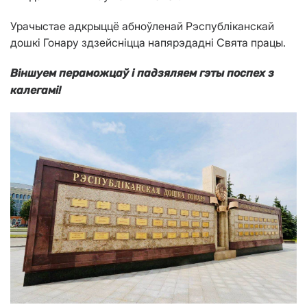
Урачыстае адкрыццё абноўленай Рэспубліканскай
дошкі Гонару здзейсніцца напярэдадні Свята працы.
Віншуем пераможцаў і падзяляем гэты поспех з
калегамі!