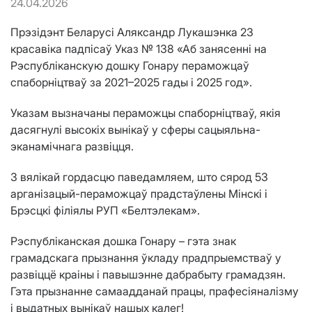
24.04.2026
Прэзідэнт Беларусі Аляксандр Лукашэнка 23
красавіка падпісаў Указ № 138 «Аб занясенні на
Рэспубліканскую дошку Гонару пераможцаў
спаборніцтваў за 2021–2025 гады і 2025 год».
Указам вызначаны пераможцы спаборніцтваў, якія
дасягнулі высокіх вынікаў у сферы сацыяльна-
эканамічнага развіцця.
З вялікай гордасцю паведамляем, што сярод 53
арганізацый-пераможцаў прадстаўлены Мінскі і
Брэсцкі філіялы РУП «Белтэлекам».
Рэспубліканская дошка Гонару – гэта знак
грамадскага прызнання ўкладу прадпрыемстваў у
развіццё краіны і павышэнне дабрабыту грамадзян.
Гэта прызнанне самаадданай працы, прафесіяналізму
і выдатных вынікаў нашых калег!