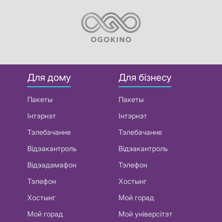
Для дому
Для бізнесу
Пакеты
Пакеты
Інтэрнэт
Інтэрнэт
Тэлебачанне
Тэлебачанне
Відэакантроль
Відэакантроль
Відэадамафон
Тэлефон
Тэлефон
Хостынг
Хостынг
Мой горад
Мой горад
Мой універсітэт