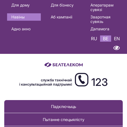
Основная
Для дому
Для бізнесу
Аператарам
сувязі
навигация
Навіны
Аб кампаніі
Зваротная
BE
сувязь
Адно акно
Дапамога
RU
BE
EN
123
служба тэхнічнай
і кансультацыйнай падтрымкі
Падключыць
Пытанне спецыялісту