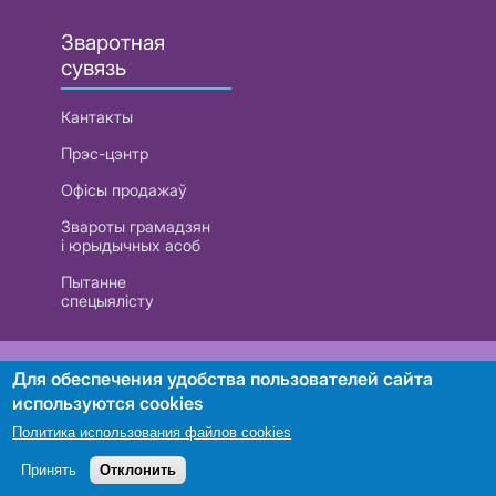
Зваротная
сувязь
Кантакты
Прэс-цэнтр
Офісы продажаў
Звароты грамадзян
і юрыдычных асоб
Пытанне
спецыялісту
РУП «Белтэлекам». УНП 101007741
Для обеспечения удобства пользователей сайта
используются cookies
Политика использования файлов cookies
Пошук
Принять
Отклонить