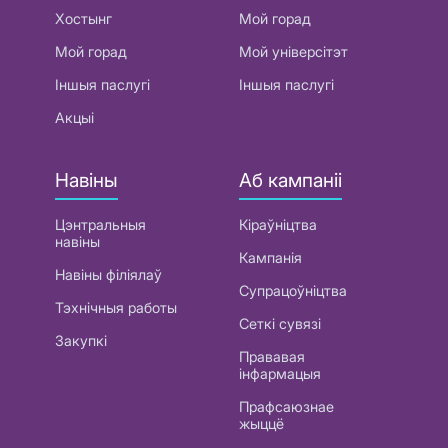
Хостынг
Мой горад
Мой горад
Мой універсітэт
Іншыя паслугі
Іншыя паслугі
Акцыі
Навіны
Аб кампаніі
Цэнтральныя
Кіраўніцтва
навіны
Кампанія
Навіны філіялаў
Супрацоўніцтва
Тэхнічныя работы
Сеткі сувязі
Закупкі
Прававая
інфармацыя
Прафсаюзнае
жыццё