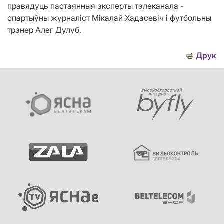
правядуць пастаянныя эксперты тэлеканала -
спартыўны журналіст Мікалай Хадасевіч і футбольны
трэнер Алег Дулуб.
Друк