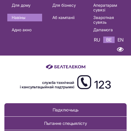
Основная
Для дому
Для бізнесу
Аператарам
сувязі
навигация
Навіны
Аб кампаніі
Зваротная
BE
сувязь
Адно акно
Дапамога
RU
BE
EN
123
служба тэхнічнай
і кансультацыйнай падтрымкі
Падключыць
Пытанне спецыялісту