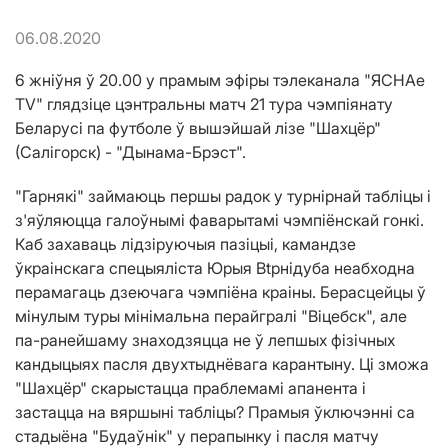
06.08.2020
6 жніўня ў 20.00 у прамым эфіры тэлеканала "ЯСНАе
TV" глядзіце цэнтральны матч 21 тура чэмпіянату
Беларусі па футболе ў вышэйшай лізе "Шахцёр"
(Салігорск) - "Дынама-Брэст".
"Гарнякі" займаюць першы радок у турнірнай табліцы і
з'яўляюцца галоўнымі фаварытамі чэмпіёнскай гонкі.
Каб захаваць лідзіруючыя пазіцыі, камандзе
ўкраінскага спецыяліста Юрыя Вtрнідуба неабходна
перамагаць дзеючага чэмпіёна краіны. Берасцейцы ў
мінулым туры мінімальна перайгралі "Віцебск", але
па-ранейшаму знаходзяцца не ў лепшых фізічных
кандыцыях пасля двухтыднёвага карантыну. Ці зможа
"Шахцёр" скарыстацца праблемамі апанента і
застацца на вяршыні табліцы? Прамыя ўключэнні са
стадыёна "Будаўнік" у перапынку і пасля матчу