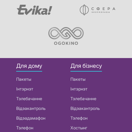
Для дому
Для бізнесу
Пакеты
Пакеты
Інтэрнэт
Інтэрнэт
Тэлебачанне
Тэлебачанне
Відэакантроль
Відэакантроль
Відэадамафон
Тэлефон
Тэлефон
Хостынг