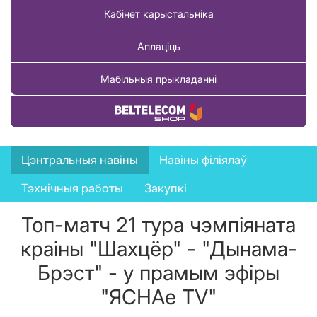
Кабінет карыстальніка
Аплаціць
Мабільныя прыкладанні
Купіць тавар
News
Цэнтральныя навіны
Навіны філіялаў
menu
Тэхнічныя работы
Закупкі
Топ-матч 21 тура чэмпіяната
краіны "Шахцёр" - "Дынама-
Брэст" - у прамым эфіры
"ЯСНАе TV"