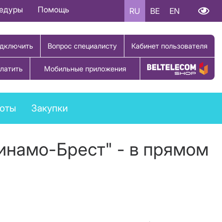
цедуры
Помощь
RU
BE
EN
дключить
Вопрос специалисту
Кабинет пользователя
латить
Мобильные приложения
Купить товар
боты
Закупки
Динамо-Брест" - в прямом