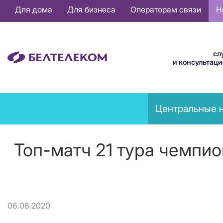
Основная
Для дома
Для бизнеса
Операторам связи
Н
навигация
RU
сл
и консультац
News
Центральные 
menu
Топ-матч 21 тура чемпио
06.08.2020