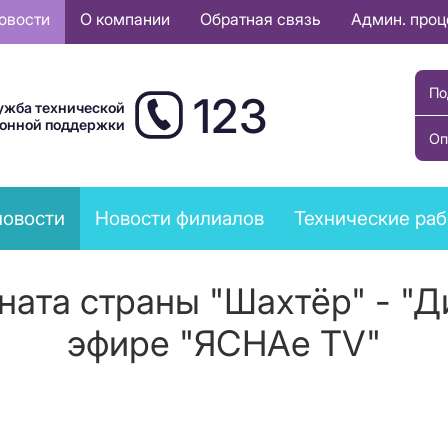
овости
О компании
Обратная связь
Админ. про
По
123
ужба технической
ионной поддержки
Оп
новости
Новости филиалов
Технические ра
ната страны "Шахтёр" - "
эфире "ЯСНАе TV"