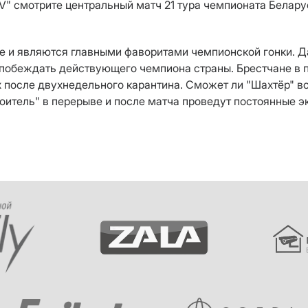
V" смотрите центральный матч 21 тура чемпионата Беларус
це и являются главными фаворитами чемпионской гонки. 
обеждать действующего чемпиона страны. Брестчане в п
 после двухнедельного карантина. Сможет ли "Шахтёр" в
итель" в перерыве и после матча проведут постоянные э