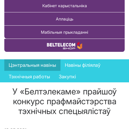
Кабінет карыстальніка
Аплаціць
Мабільныя прыкладанні
Купіць тавар
News
Цэнтральныя навіны
Навіны філіялаў
menu
Тэхнічныя работы
Закупкі
У «Белтэлекаме» прайшоў
конкурс прафмайстэрства
тэхнічных спецыялістаў