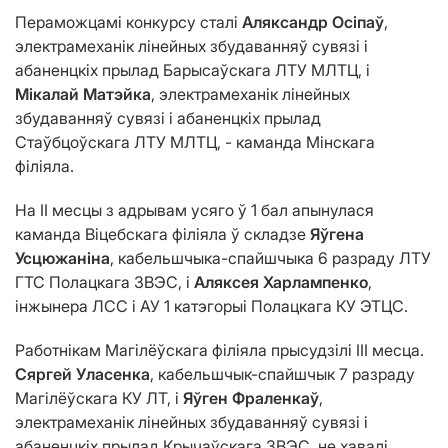
Пераможцамі конкурсу сталі
Аляксандр Осіпаў
,
электрамеханік лінейных збудаванняў сувязі і
абаненцкіх прылад Барысаўскага ЛТУ МЛТЦ, і
Мікалай Матэйка
, электрамеханік лінейных
збудаванняў сувязі і абаненцкіх прылад
Стаўбцоўскага ЛТУ МЛТЦ, - каманда Мінскага
філіяла.
На II месцы з адрывам усяго ў 1 бал апынулася
каманда Віцебскага філіяла ў складзе
Яўгена
Усцюжанiна
, кабельшчыка-спайшчыка 6 разраду ЛТУ
ГТС Полацкага ЗВЭС, і
Аляксея Харлампенко
,
інжынера ЛСС і АУ 1 катэгорыі Полацкага КУ ЭТЦС.
Работнікам Магілёўскага філіяла прысудзілі III месца.
Сяргей Уласенка
, кабельшчык-спайшчык 7 разраду
Магілёўскага КУ ЛТ, і
Яўген Фраленкаў
,
электрамеханік лінейных збудаванняў сувязі і
абаненцкіх прылад Крычаўскага ЗВЭС, не хавалі