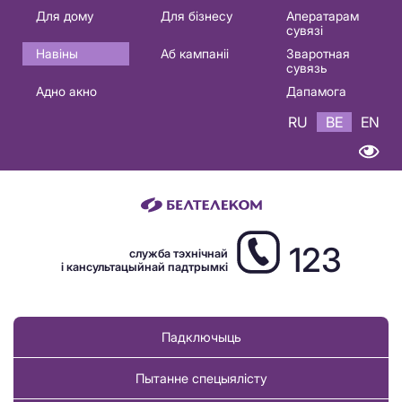
Основная
Для дому
Для бізнесу
Аператарам
сувязі
навигация
Навіны
Аб кампаніі
Зваротная
BE
сувязь
Адно акно
Дапамога
RU
BE
EN
123
служба тэхнічнай
і кансультацыйнай падтрымкі
Падключыць
Пытанне спецыялісту