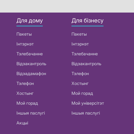
Для дому
Для бізнесу
Пакеты
Пакеты
Інтэрнэт
Інтэрнэт
Тэлебачанне
Тэлебачанне
Відэакантроль
Відэакантроль
Відэадамафон
Тэлефон
Тэлефон
Хостынг
Хостынг
Мой горад
Мой горад
Мой універсітэт
Іншыя паслугі
Іншыя паслугі
Акцыі