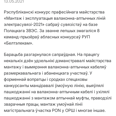
13.05.2021
Рэспубліканскі конкурс прафесійнага майстэрства
«Мантаж і эксплуатацыя валаконна-аптычных ліній
электрасувязі-2021» сабраў сувязістаў на базе
Полацкага ЗВЭС. За званне лепшых змагаліся 8
каманд-прызёраў абласных конкурсаў РУП
«Белтэлекам».
Барацьба разгарнулася сапраўдная. На працягу
некалькіх дзён удзельнікі дэманстравалі майстэрства
мантажу і вымярэння валаконна-аптычных кабеляў
размеркавальнага і абаненцкага участкаў. У
форменнай вопратцы і сродках спецаховы
канкурсанты манціравалі ўмоўную лінію, выяўлялі
пашкоджанні на валаконна-аптычным кабелі і ухілялі
пашкоджанні з мантажом аптычнай муфты, праводзілі
зварачныя працы, мантаж умоўнай лініі
магістральнага ўчастка PON у ОРШ і многае іншае.