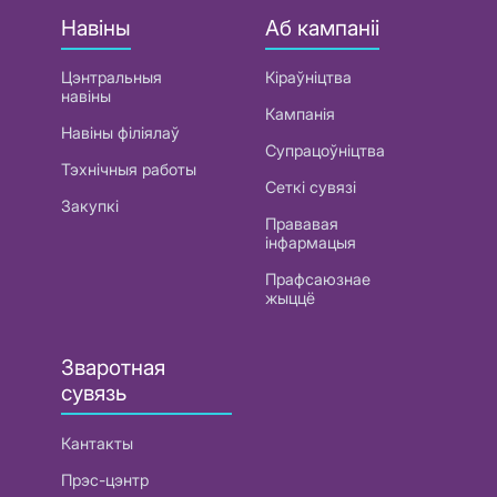
Навіны
Аб кампаніі
Цэнтральныя
Кіраўніцтва
навіны
Кампанія
Навіны філіялаў
Супрацоўніцтва
Тэхнічныя работы
Сеткі сувязі
Закупкі
Прававая
інфармацыя
Прафсаюзнае
жыццё
Зваротная
сувязь
Кантакты
Прэс-цэнтр