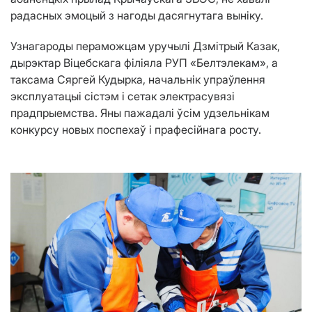
радасных эмоцый з нагоды дасягнутага выніку.
Узнагароды пераможцам уручылі Дзмітрый Казак,
дырэктар Віцебскага філіяла РУП «Белтэлекам», а
таксама Сяргей Кудырка, начальнік упраўлення
эксплуатацыі сістэм і сетак электрасувязі
прадпрыемства. Яны пажадалі ўсім удзельнікам
конкурсу новых поспехаў і прафесійнага росту.