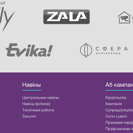
Навіны
Аб кампан
Цэнтральныя навіны
Кіраўніцтва
Навіны філіялаў
Кампанія
Тэхнічныя работы
Супрацоўніцтв
Закупкі
Сеткі сувязі
Прававая інф
Прафсаюзнае 