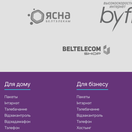
Для дому
Для бізнесу
Пакеты
Пакеты
Інтэрнэт
Інтэрнэт
Тэлебачанне
Тэлебачанне
Відэакантроль
Відэакантроль
Відэадамафон
Тэлефон
Тэлефон
Хостынг