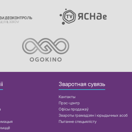
іі
Зваротная сувязь
Кантакты
Прэс-цэнтр
а
Офісы продажаў
Звароты грамадзян і юрыдычных асоб
армацыя
Пытанне спецыялісту
жыццё