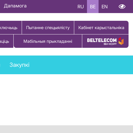
Дапамога
RU
BE
EN
ключыць
Пытанне спецыялісту
Кабінет карыстальніка
аціць
Мабільныя прыкладанні
Купіць тавар
ы
Закупкі