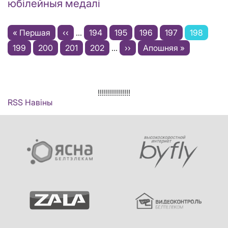
юбілейныя медалі
Pagination
First
« Першая
Previous
‹‹
…
Старонка
194
Старонка
195
Старонка
196
Старонка
197
Current
198
page
Старонка
199
Старонка
200
page
Старонка
201
Старонка
202
…
Next
››
Last
Апошняя »
page
page
page
!!!!!!!!!!!!!!!!
RSS Навіны