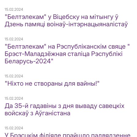
15.02.2024
"Белтэлекам" у Віцебску на мітынгу ў
Дзень памяці воінаў-інтэрнацыяналістаў
15.02.2024
"Белтэлекам" на Рэспубліканскім свяце "
Брэст-Маладзёжная сталіца Рэспублікі
Беларусь-2024"
15.02.2024
"Ніхто не створаны для вайны!"
15.02.2024
Да 35-й гадавіны з дня вываду савецкіх
войскаў з Аўганістана
15.02.2024
У Брэсцкім філіяле прайшло падвядзенне