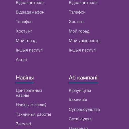
Відэакантроль
Відэакантроль
Відэадамафон
Тэлефон
Тэлефон
Хостынг
Хостынг
Мой горад
Мой горад
Мой універсітэт
Іншыя паслугі
Іншыя паслугі
Акцыі
Навіны
Аб кампаніі
Цэнтральныя
Кіраўніцтва
навіны
Кампанія
Навіны філіялаў
Супрацоўніцтва
Тэхнічныя работы
Сеткі сувязі
Закупкі
Прававая