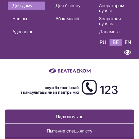
Основная
Для дому
Для бізнесу
Аператарам
сувязі
навигация
Навіны
Аб кампаніі
Зваротная
BE
сувязь
Адно акно
Дапамога
RU
BE
EN
123
служба тэхнічнай
і кансультацыйнай падтрымкі
Падключыць
Пытанне спецыялісту