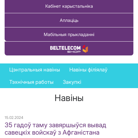
Кабінет карыстальніка
Аплаціць
Мабільныя прыкладанні
Купіць тавар
News
Цэнтральныя навіны
Навіны філіялаў
menu
Тэхнічныя работы
Закупкі
Навіны
15.02.2024
35 гадоў таму завяршыўся вывад
савецкіх войскаў з Афганістана