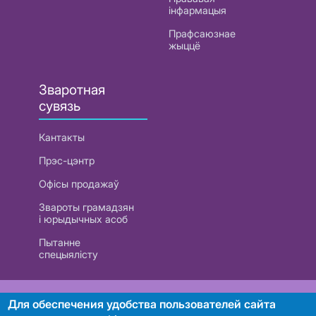
інфармацыя
Прафсаюзнае
жыццё
Зваротная
сувязь
Кантакты
Прэс-цэнтр
Офісы продажаў
Звароты грамадзян
і юрыдычных асоб
Пытанне
спецыялісту
РУП «Белтэлекам». УНП 101007741
Для обеспечения удобства пользователей сайта