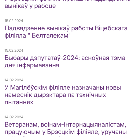
вынікаў у рабоце
15.02.2024
Падвядзенне вынікаў работы Віцебскага
філіяла " Белтэлекам"
15.02.2024
Выбары дэпутатаў-2024: асноўная тэма
дня інфармавання
14.02.2024
У Магілёўскім філіяле назначаны новы
намеснік дырэктара па тэхнічных
пытаннях
14.02.2024
Ветэранам, воінам-інтэрнацыяналістам,
працуючым у Брэсцкім філіяле, уручаны