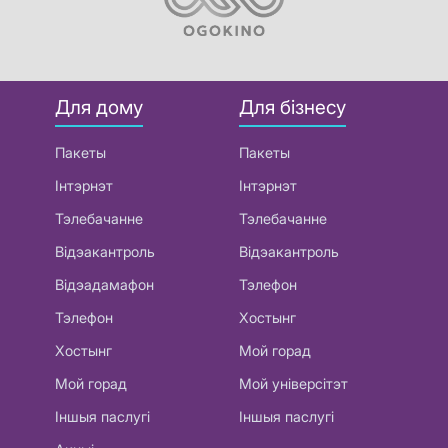
Для дому
Для бізнесу
Пакеты
Пакеты
Інтэрнэт
Інтэрнэт
Тэлебачанне
Тэлебачанне
Відэакантроль
Відэакантроль
Відэадамафон
Тэлефон
Тэлефон
Хостынг
Хостынг
Мой горад
Мой горад
Мой універсітэт
Іншыя паслугі
Іншыя паслугі