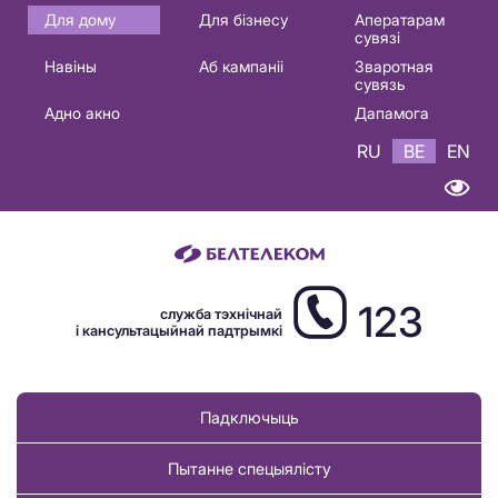
Основная
Для дому
Для бізнесу
Аператарам
сувязі
навигация
Навіны
Аб кампаніі
Зваротная
BE
сувязь
Адно акно
Дапамога
RU
BE
EN
123
служба тэхнічнай
і кансультацыйнай падтрымкі
Падключыць
Пытанне спецыялісту