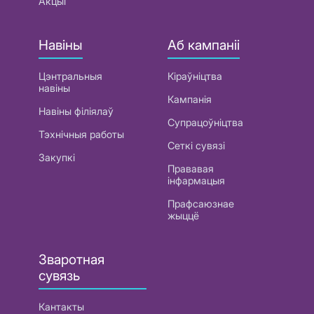
Акцыі
Навіны
Аб кампаніі
Цэнтральныя
Кіраўніцтва
навіны
Кампанія
Навіны філіялаў
Супрацоўніцтва
Тэхнічныя работы
Сеткі сувязі
Закупкі
Прававая
інфармацыя
Прафсаюзнае
жыццё
Зваротная
сувязь
Кантакты