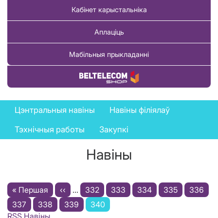
Кабінет карыстальніка
Аплаціць
Мабільныя прыкладанні
Купіць тавар
News
Цэнтральныя навіны
Навіны філіялаў
menu
Тэхнічныя работы
Закупкі
Навіны
Pagination
First
« Першая
Previous
‹‹
…
Старонка
332
Старонка
333
Старонка
334
Старонка
335
Старон
336
page
Старонка
337
Старонка
338
page
Старонка
339
Current
340
RSS Навіны