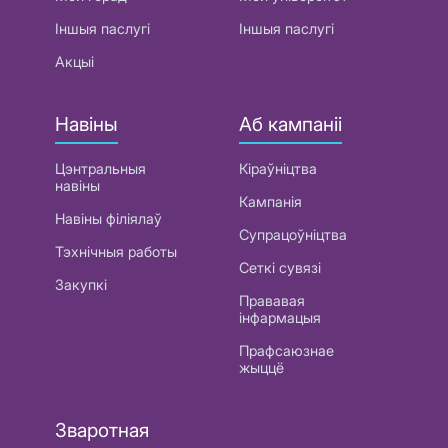
Іншыя паслугі
Іншыя паслугі
Акцыі
Навіны
Аб кампаніі
Цэнтральныя
Кіраўніцтва
навіны
Кампанія
Навіны філіялаў
Супрацоўніцтва
Тэхнічныя работы
Сеткі сувязі
Закупкі
Прававая
інфармацыя
Прафсаюзнае
жыццё
Зваротная