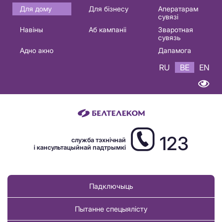
Основная
Для дому
Для бізнесу
Аператарам
сувязі
навигация
Навіны
Аб кампаніі
Зваротная
BE
сувязь
Адно акно
Дапамога
RU
BE
EN
123
служба тэхнічнай
і кансультацыйнай падтрымкі
Падключыць
Пытанне спецыялісту