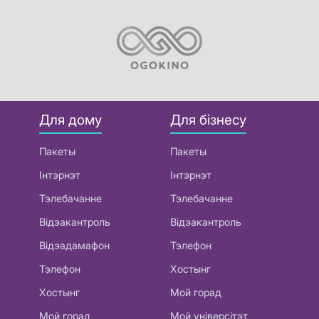
Для дому
Для бізнесу
Пакеты
Пакеты
Інтэрнэт
Інтэрнэт
Тэлебачанне
Тэлебачанне
Відэакантроль
Відэакантроль
Відэадамафон
Тэлефон
Тэлефон
Хостынг
Хостынг
Мой горад
Мой горад
Мой універсітэт