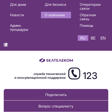
Основная
Для дома
Для бизнеса
Операторам
связи
навигация
Новости
О компании
Обратная
RU
связь
Админ.
Помощь
процедуры
RU
BE
EN
123
служба технической
и консультационной поддержки
Подключить
Вопрос специалисту