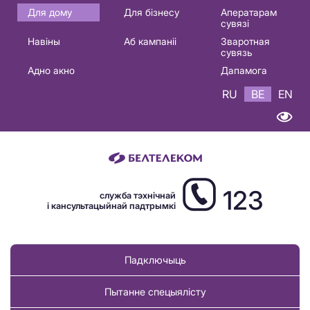
Основная
Для дому
Для бізнесу
Аператарам
сувязі
навигация
Навіны
Аб кампаніі
Зваротная
BE
сувязь
Адно акно
Дапамога
RU
BE
EN
123
служба тэхнічнай
і кансультацыйнай падтрымкі
Падключыць
Пытанне спецыялісту