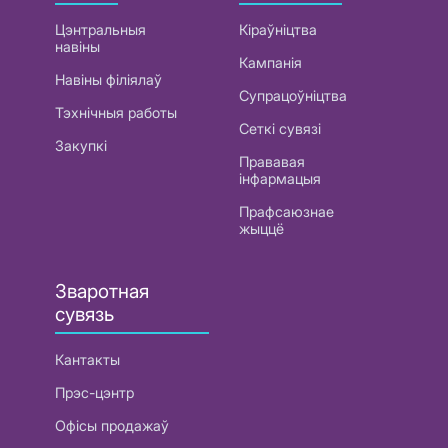
Цэнтральныя
Кіраўніцтва
навіны
Кампанія
Навіны філіялаў
Супрацоўніцтва
Тэхнічныя работы
Сеткі сувязі
Закупкі
Прававая
інфармацыя
Прафсаюзнае
жыццё
Зваротная
сувязь
Кантакты
Прэс-цэнтр
Офісы продажаў