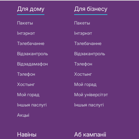
Для дому
Для бізнесу
Пакеты
Пакеты
Інтэрнэт
Інтэрнэт
Тэлебачанне
Тэлебачанне
Відэакантроль
Відэакантроль
Відэадамафон
Тэлефон
Тэлефон
Хостынг
Хостынг
Мой горад
Мой горад
Мой універсітэт
Іншыя паслугі
Іншыя паслугі
Акцыі
Навіны
Аб кампаніі