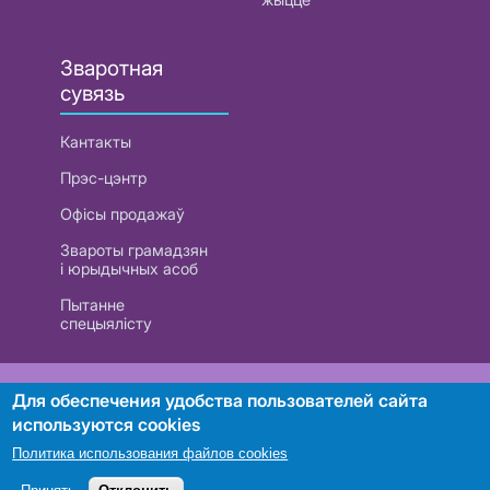
Зваротная
сувязь
Кантакты
Прэс-цэнтр
Офісы продажаў
Звароты грамадзян
і юрыдычных асоб
Пытанне
спецыялісту
РУП «Белтэлекам». УНП 101007741
Для обеспечения удобства пользователей сайта
используются cookies
Политика использования файлов cookies
Пошук