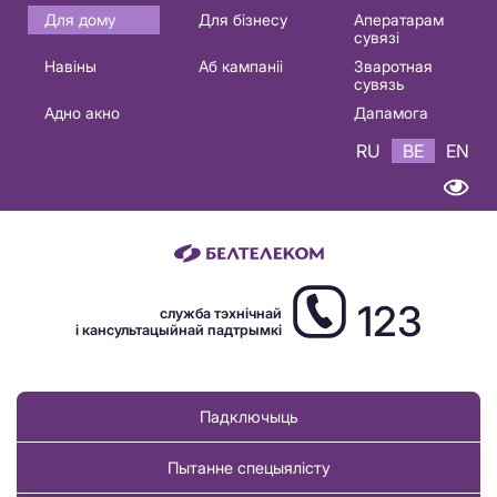
Основная
Для дому
Для бізнесу
Аператарам
сувязі
навигация
Навіны
Аб кампаніі
Зваротная
BE
сувязь
Адно акно
Дапамога
RU
BE
EN
123
служба тэхнічнай
і кансультацыйнай падтрымкі
Падключыць
Пытанне спецыялісту