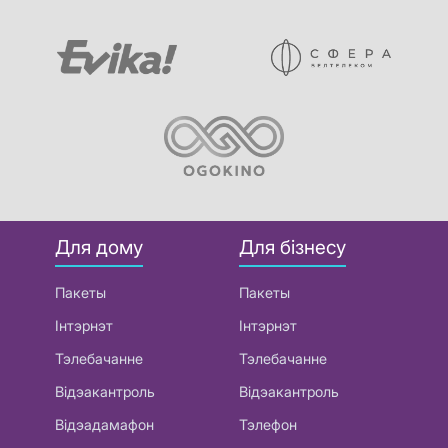
Для дому
Для бізнесу
Пакеты
Пакеты
Інтэрнэт
Інтэрнэт
Тэлебачанне
Тэлебачанне
Відэакантроль
Відэакантроль
Відэадамафон
Тэлефон