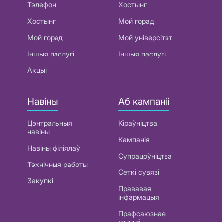
Тэлефон
Хостынг
Хостынг
Мой горад
Мой горад
Мой універсітэт
Іншыя паслугі
Іншыя паслугі
Акцыі
Навіны
Аб кампаніі
Цэнтральныя
Кіраўніцтва
навіны
Кампанія
Навіны філіялаў
Супрацоўніцтва
Тэхнічныя работы
Сеткі сувязі
Закупкі
Прававая
інфармацыя
Прафсаюзнае
жыццё