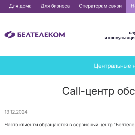
Основная
Для дома
Для бизнеса
Операторам связи
Н
навигация
RU
сл
и консультац
News
Центральные 
menu
Call-центр об
13.12.2024
Часто клиенты обращаются в сервисный центр "Белтелек