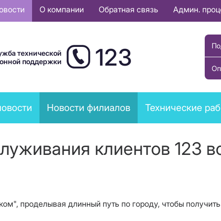
овости
О компании
Обратная связь
Админ. про
По
123
ужба технической
ионной поддержки
Оп
новости
Новости филиалов
Технические ра
служивания клиентов 123 вс
ом", проделывая длинный путь по городу, чтобы получить