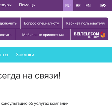
цедуры
Помощь
RU
BE
EN
дключить
Вопрос специалисту
Кабинет пользователя
латить
Мобильные приложения
Купить товар
боты
Закупки
егда на связи!
 консультацию об услугах компании.