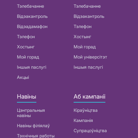
Тэлебачанне
Тэлебачанне
Відэакантроль
Відэакантроль
Відэадамафон
Тэлефон
Тэлефон
Хостынг
Хостынг
Мой горад
Мой горад
Мой універсітэт
Іншыя паслугі
Іншыя паслугі
Акцыі
Навіны
Аб кампаніі
Цэнтральныя
Кіраўніцтва
навіны
Кампанія
Навіны філіялаў
Супрацоўніцтва
Тэхнічныя работы