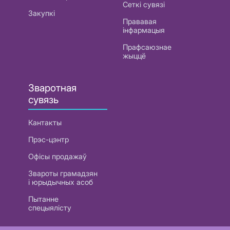
Сеткі сувязі
Закупкі
Прававая
інфармацыя
Прафсаюзнае
жыццё
Зваротная
сувязь
Кантакты
Прэс-цэнтр
Офісы продажаў
Звароты грамадзян
і юрыдычных асоб
Пытанне
спецыялісту