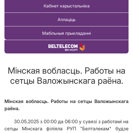
Кабінет карыстальніка
Аплаціць
Мабільныя прыкладанні
Купіць тавар
Мінская вобласць. Работы на
сетцы Валожынскага раёна.
Мінская вобласць. Работы на сетцы Валожынскага
раёна.
30.05.2025 з 00:00 да 06:00 у сувязі з работамі на
сетцы Мінскага філіяла РУП "Белтэлекам" будзе