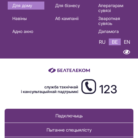
Основная
Для дому
Для бізнесу
Аператарам
сувязі
навигация
Навіны
Аб кампаніі
Зваротная
BE
сувязь
Адно акно
Дапамога
RU
BE
EN
123
служба тэхнічнай
і кансультацыйнай падтрымкі
Падключыць
Пытанне спецыялісту