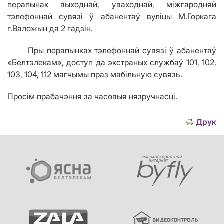
перапынак выходнай, уваходнай, міжгародняй
тэлефоннай сувязі ў абанентаў вул
i
цы М.Горкага
г.Валожын да 2 гадз
i
н.
Пры перапынках тэлефоннай сувязі ў абанентаў
«Белтэлекам», доступ да экстраных службаў 101, 102,
103, 104, 112 магчымы праз мабільную сувязь.
Просім прабачэння за часовыя нязручнасці.
Друк