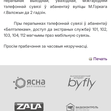
перапынак выходнай, уваходнай, міжгародняй
тэлефоннай сувязі ў абанентаў вул
i
цы М.Горкага
г.Валожын да 2 гадз
i
н.
Пры перапынках тэлефоннай сувязі ў абанентаў
«Белтэлекам», доступ да экстраных службаў 101, 102,
103, 104, 112 магчымы праз мабільную сувязь.
Просім прабачэння за часовыя нязручнасці.
Печать