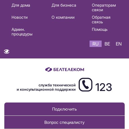
Основная
Для дома
Для бизнеса
Операторам
связи
навигация
Новости
О компании
Обратная
RU
связь
Админ.
Помощь
процедуры
RU
BE
EN
123
служба технической
и консультационной поддержки
Подключить
Вопрос специалисту