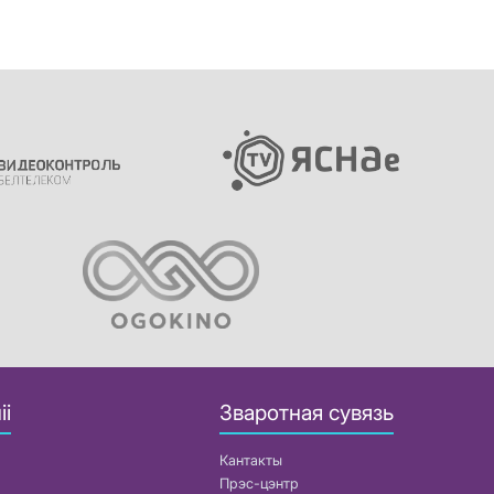
іі
Зваротная сувязь
Кантакты
Прэс-цэнтр