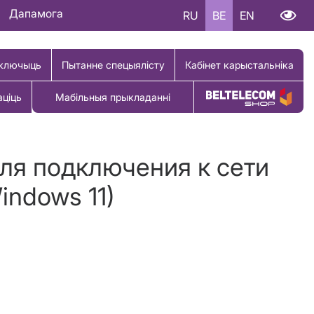
Дапамога
RU
BE
EN
ключыць
Пытанне спецыялісту
Кабінет карыстальніка
аціць
Мабільныя прыкладанні
Купіць тавар
для подключения к сети
indows 11)