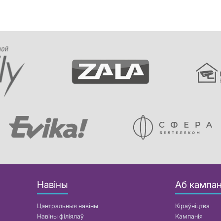
Навіны
Аб кампан
Цэнтральныя навіны
Кіраўніцтва
Навіны філіялаў
Кампанія