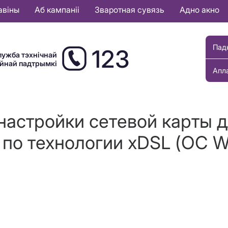
авіны
Аб кампаніі
Зваротная сувязь
Адно акно
Пад
123
лужба тэхнічнай
ыйнай падтрымкі
Апл
настройки сетевой карты 
по технологии хDSL (ОС W