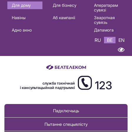
Основная
Для дому
Для бізнесу
Аператарам
сувязі
навигация
Навіны
Аб кампаніі
Зваротная
BE
сувязь
Адно акно
Дапамога
RU
BE
EN
123
служба тэхнічнай
і кансультацыйнай падтрымкі
Падключыць
Пытанне спецыялісту