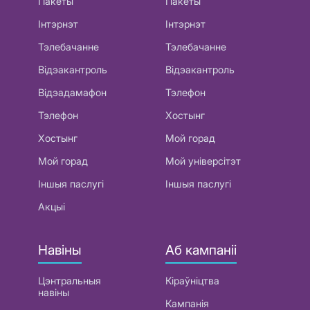
Пакеты
Пакеты
Інтэрнэт
Інтэрнэт
Тэлебачанне
Тэлебачанне
Відэакантроль
Відэакантроль
Відэадамафон
Тэлефон
Тэлефон
Хостынг
Хостынг
Мой горад
Мой горад
Мой універсітэт
Іншыя паслугі
Іншыя паслугі
Акцыі
Навіны
Аб кампаніі
Цэнтральныя
Кіраўніцтва
навіны
Кампанія