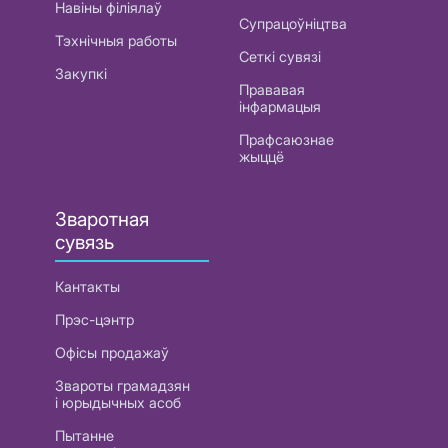
Навіны філіялаў
Супрацоўніцтва
Тэхнічныя работы
Сеткі сувязі
Закупкі
Прававая
інфармацыя
Прафсаюзнае
жыццё
Зваротная
сувязь
Кантакты
Прэс-цэнтр
Офісы продажаў
Звароты грамадзян
і юрыдычных асоб
Пытанне