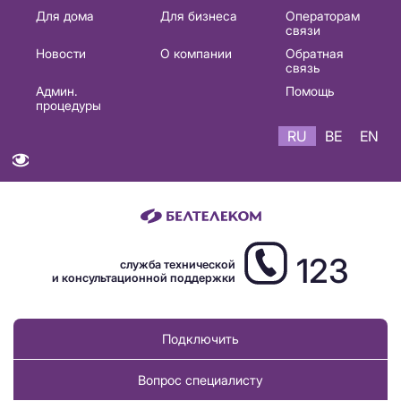
Основная
Для дома
Для бизнеса
Операторам
связи
навигация
Новости
О компании
Обратная
RU
связь
Админ.
Помощь
процедуры
RU
BE
EN
123
служба технической
и консультационной поддержки
Подключить
Вопрос специалисту