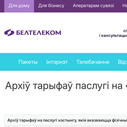
Основная
Для дому
Для бізнесу
Аператарам сувязі
Н
навигация
BE
с
і кансультац
Private
Пакеты
Інтэрнэт
Тэлебачанне
Від
services
menu
Архіў тарыфаў паслугі на
Архіў тарыфаў на паслугі хостынгу, якія аказваюцца фізіч