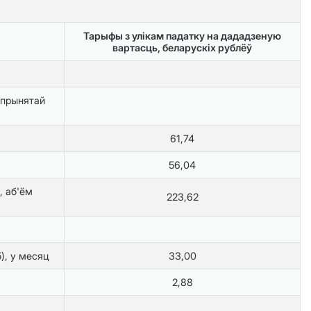
Тарыфы з улікам падатку на дададзеную
вартасць, беларускіх рублёў
 прынятай
61,74
56,04
, аб'ём
223,62
), у месяц
33,00
2,88