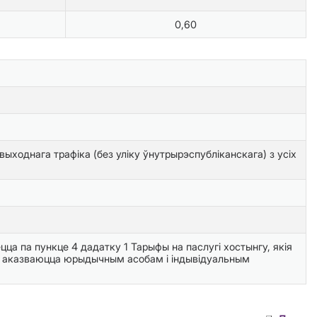
0,60
ходнага трафіка (без уліку ўнутрырэспубліканскага) з усіх
ца па пункце 4 дадатку 1 Тарыфы на паслугі хостынгу, якія
кія аказваюцца юрыдычным асобам і індывідуальным