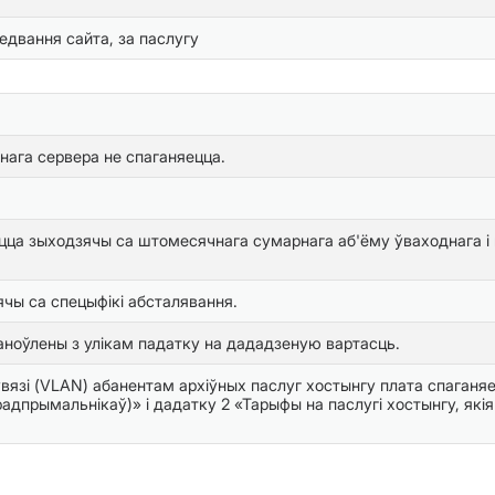
едвання сайта, за паслугу
нага сервера не спаганяецца.
ца зыходзячы са штомесячнага сумарнага аб'ёму ўваходнага і вы
ы са спецыфікі абсталявання.
ноўлены з улікам падатку на дададзеную вартасць.
вязі (VLAN) абанентам архіўных паслуг хостынгу плата спаганяец
адпрымальнікаў)» і дадатку 2 «Тарыфы на паслугі хостынгу, я