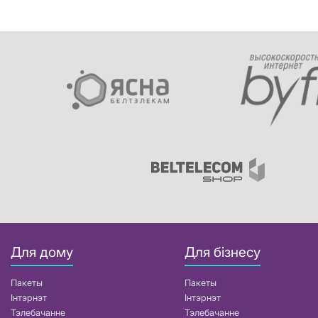
Для дому
Для бізнесу
Пакеты
Пакеты
Інтэрнэт
Інтэрнэт
Тэлебачанне
Тэлебачанне