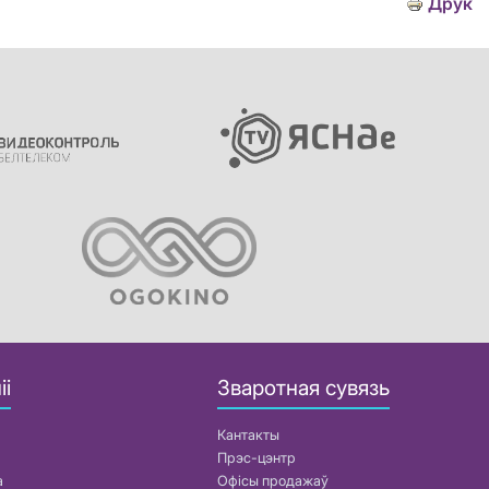
Друк
іі
Зваротная сувязь
Кантакты
Прэс-цэнтр
а
Офісы продажаў