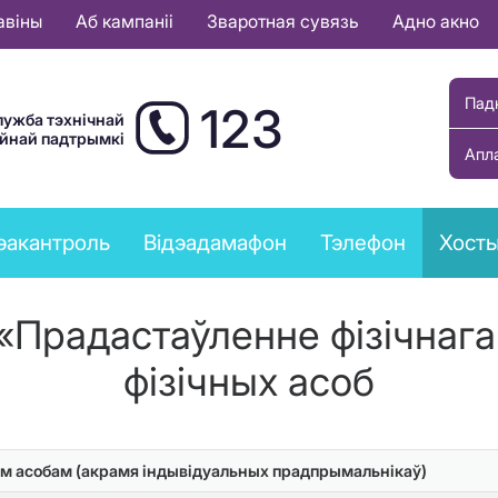
авіны
Аб кампаніі
Зваротная сувязь
Адно акно
Пад
123
лужба тэхнічнай
ыйнай падтрымкі
Апл
эакантроль
Відэадамафон
Тэлефон
Хост
 «Прадастаўленне фізічнага
фізічных асоб
ным асобам (акрамя індывідуальных прадпрымальнікаў)