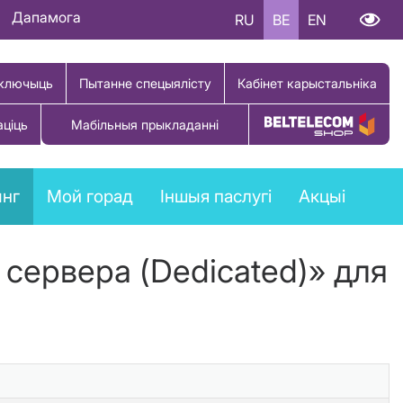
Дапамога
RU
BE
EN
ключыць
Пытанне спецыялісту
Кабінет карыстальніка
аціць
Мабільныя прыкладанні
Купіць тавар
ынг
Мой горад
Іншыя паслугі
Акцыі
 сервера (Dedicated)» для