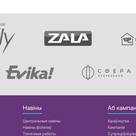
Навіны
Аб кампан
Цэнтральныя навіны
Кіраўніцтва
Навіны філіялаў
Кампанія
Тэхнічныя работы
Супрацоўніцтв