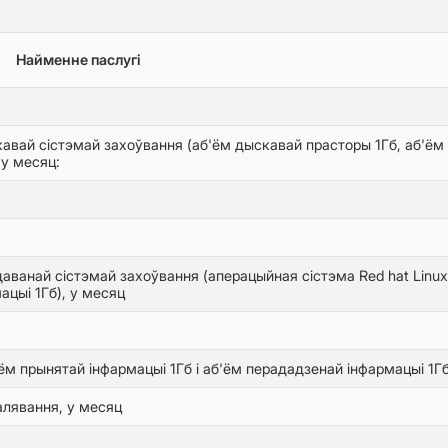
Найменне паслугі
кавай сістэмай захоўвання (аб'ём дыскавай прасторы 1Гб, аб'ём
 у месяц:
аванай сістэмай захоўвання (аперацыйная сістэма Red hat Linux
ацыі 1Гб), у месяц
м прынятай інфармацыі 1Гб і аб'ём перададзенай інфармацыі 1Гб
алявання, у месяц