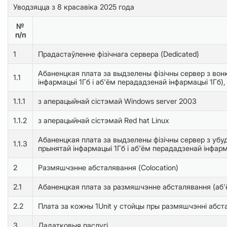
Уводзяцца з 8 красавіка 2025 года
№
п/п
1
Прадастаўленне фізічнага сервера (Dedicated)
Абаненцкая плата за выдзелены фізічны сервер з вон
1.1
інфармацыі 1Гб і аб'ём перададзенай інфармацыі 1Гб),
1.1.1
з аперацыйнай сістэмай Windows server 2003
1.1.2
з аперацыйнай сістэмай Red hat Linux
Абаненцкая плата за выдзелены фізічны сервер з убуд
1.1.3
прынятай інфармацыі 1Гб і аб'ём перададзенай інфарм
2
Размяшчэнне абсталявання (Colocation)
2.1
Абаненцкая плата за размяшчэнне абсталявання (аб'ё
2.2
Плата за кожны 1Unit у стойцы пры размяшчэнні абст
3
Дадатковыя паслугі