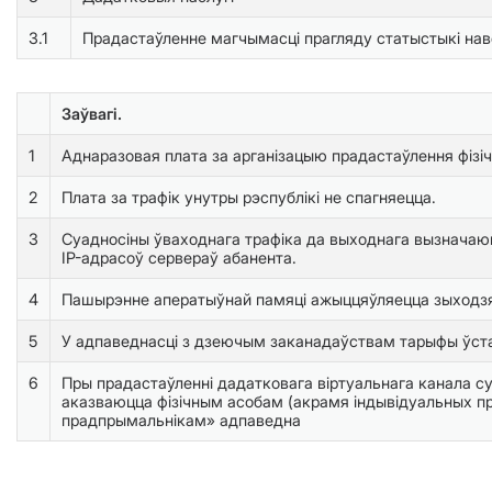
3.1
Прадастаўленне магчымасці прагляду статыстыкі нав
Заўвагі.
1
Аднаразовая плата за арганізацыю прадастаўлення фізіч
2
Плата за трафік унутры рэспублікі не спагняецца.
3
Суадносіны ўваходнага трафіка да выходнага вызначаюц
IP-адрасоў сервераў абанента.
4
Пашырэнне аператыўнай памяці ажыццяўляецца зыходзяч
5
У адпаведнасці з дзеючым заканадаўствам тарыфы ўста
6
Пры прадастаўленні дадатковага віртуальнага канала су
аказваюцца фізічным асобам (акрамя індывідуальных пр
прадпрымальнікам» адпаведна