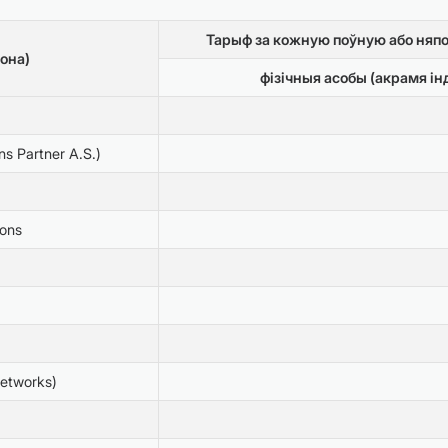
Тарыф за кожную поўную або няпоў
зона)
фізічныя асобы (акрамя і
 Partner A.S.)
ons
etworks)