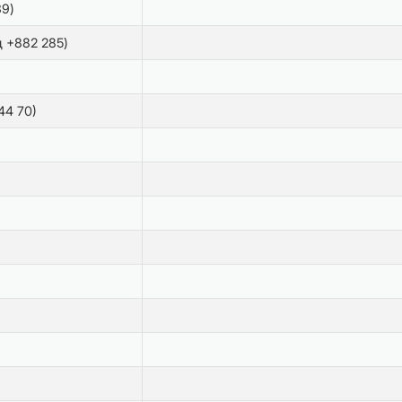
39)
 +882 285)
44 70)