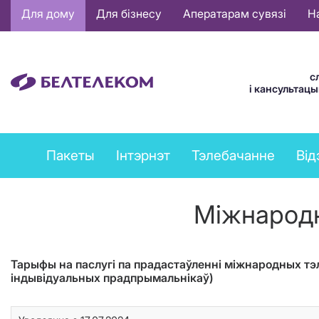
Основная
Для дому
Для бізнесу
Аператарам сувязі
Н
навигация
BE
с
і кансультац
Private
Пакеты
Інтэрнэт
Тэлебачанне
Від
services
menu
Міжнародны
Тарыфы на паслугі па прадастаўленні міжнародных тэл
індывідуальных прадпрымальнікаў)