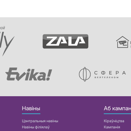
Навіны
Аб кампан
Цэнтральныя навіны
Кіраўніцтва
Навіны філіялаў
Кампанія