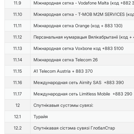
11.9
Міжнародная сетка - Vodafone Malta (код +882 
11.10
Міжнародная сетка - T-MOB M2M SERVICES (код
11.11
Міжнародная сетка Orange (код + 883 130)
11.12
Персанальная нумарацыя Вялікабрытаніі (код + 
11.13
Міжнародная сетка Voxbone код +883 5100
11.14
Міжнародная сетка Telecom 26
11.15
A1 Telecom Austria + 883 370
11.16
Международная сеть Airnity SAS +883 390
11.17
Международная сеть Limitless Mobile +883 290
12
Спутнікавыя сустэмы сувязі:
12.1
Турайя
12.2
Спутнікавая сістэма сувязі ГлобалСтар