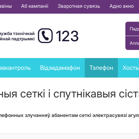
авіны
Аб кампаніі
Зваротная сувязь
Адно акно
Пад
123
лужба тэхнічнай
ыйнай падтрымкі
Апл
эакантроль
Відэадамафон
Тэлефон
Хост
я сеткі і спутнікавыя сіс
ефонных злучэнняў абанентам сеткі электрасувязі агул