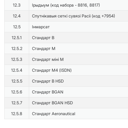
12.3
Ірыдыум (код набора - 8816, 8817)
12.4
Спутнікавыя сеткі сувязі Расіі (код +7954)
12.5
Інмарсат
12.5.1
Стандарт В
12.5.2
Стандарт М
12.5.3
Стандарт міні М
12.5.4
Стандарт М4 (ISDN)
12.5.5
Стандарт B HSD
12.5.6
Стандарт BGAN
12.5.7
Стандарт BGAN HSD
12.5.8
Стандарт Aeronautical