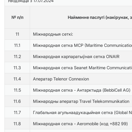
Уводзяцца з 17.07.2024
№ п/п
Найменне паслугі (накірунак, 
11
Міжнародныя сеткі:
11.1
Міжнародная сетка MCP (Maritime Communications
11.2
Міжнародная карпаратыўная сетка ONAIR
11.3
Міжнародная сетка Seanet Maritime Communicati
11.4
Аператар Telenor Connexion
11.5
Міжнародная сетка - Антарктыда (BebbiCell AG)
11.6
Міжнародны аператар Travel Telekommunikation
11.7
Глабальная агульнаадукацыйная сетка (Global N
11.8
Міжнародная сетка - Aeromobile (код +882 99)