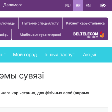
Дапамога
RU
BE
EN
ключыць
Пытанне спецыялісту
Кабінет карыстальніка
аціць
Мабільныя прыкладанні
Купіць тавар
ынг
Мой горад
Іншыя паслугі
Акцыі
тэмы сувязі
ьнага карыстання, для фізічных асоб (акрамя