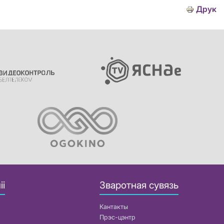
Друк
іі
Зваротная сувязь
Кантакты
Прэс-цэнтр