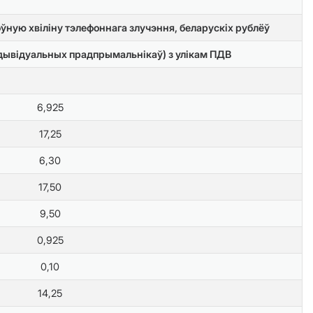
ную хвіліну тэлефоннага злучэння, беларускіх рублёў
ндывідуальных прадпрымальнікаў) з улікам ПДВ
6,925
17,25
6,30
17,50
9,50
0,925
0,10
14,25