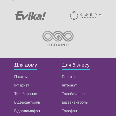
Для дому
Для бізнесу
Пакеты
Пакеты
Інтэрнэт
Інтэрнэт
Тэлебачанне
Тэлебачанне
Відэакантроль
Відэакантроль
Відэадамафон
Тэлефон