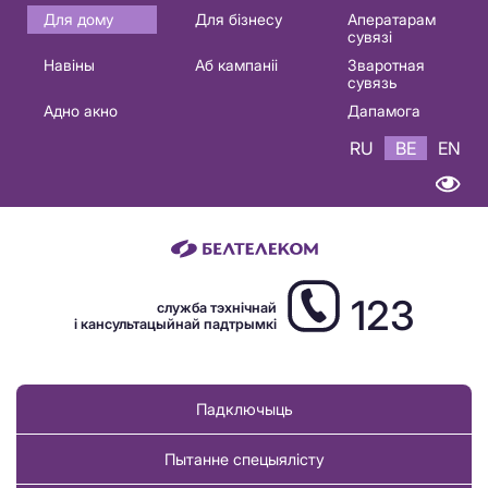
Основная
Для дому
Для бізнесу
Аператарам
сувязі
навигация
Навіны
Аб кампаніі
Зваротная
BE
сувязь
Адно акно
Дапамога
RU
BE
EN
123
служба тэхнічнай
і кансультацыйнай падтрымкі
Падключыць
Пытанне спецыялісту