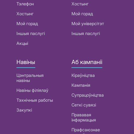
Тэлефон
Хостынг
Хостынг
Мой горад
Мой горад
Мой універсітэт
Іншыя паслугі
Іншыя паслугі
Акцыі
Навіны
Аб кампаніі
Цэнтральныя
Кіраўніцтва
навіны
Кампанія
Навіны філіялаў
Супрацоўніцтва
Тэхнічныя работы
Сеткі сувязі
Закупкі
Прававая
інфармацыя
Прафсаюзнае