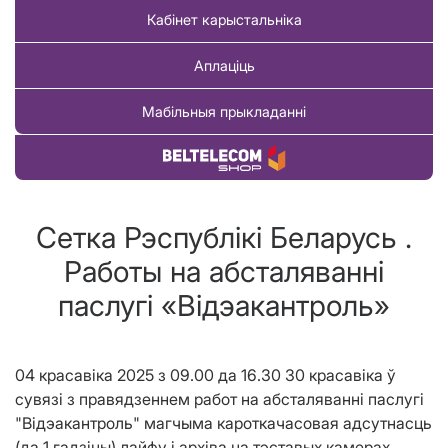
Кабінет карыстальніка
Аплаціць
Мабільныя прыкладанні
Купіць тавар
Сетка Рэспублiкi Беларусь .
Работы на абсталяваннi
паслугi «Вiдэакантроль»
04 красавіка 2025 з 09.00 да 16.30 30 красавіка ў
сувязі з правядзеннем работ на абсталяванні паслугі
"Відэакантроль" магчыма кароткачасовая адсутнасць
(да 1 гадзіны) лайфу і архіва на тэставых камерах.