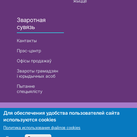
жыццё
Зваротная
сувязь
Кантакты
Прэс-цэнтр
Офісы продажаў
Звароты грамадзян
і юрыдычных асоб
Пытанне
спецыялісту
РУП «Белтэлекам». УНП 101007741
Для обеспечения удобства пользователей сайта
используются cookies
Политика использования файлов cookies
Пошук