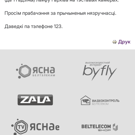
Просім прабачэння за прычыненыя нязручнасці.
Даведкі па тэлефоне 123.
Друк