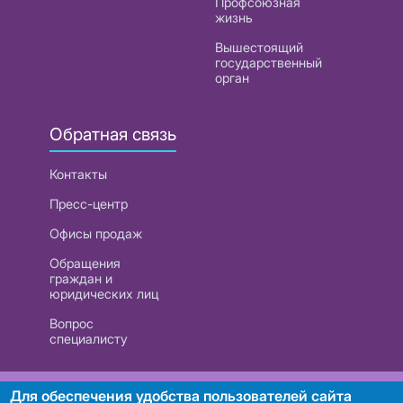
Профсоюзная
жизнь
Вышестоящий
государственный
орган
Обратная связь
Контакты
Пресс-центр
Офисы продаж
Обращения
граждан и
юридических лиц
Вопрос
специалисту
РУП «Белтелеком». УНП 101007741
Для обеспечения удобства пользователей сайта