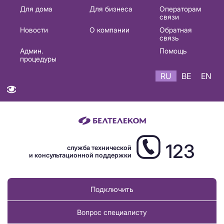
Основная
Для дома
Для бизнеса
Операторам
связи
навигация
Новости
О компании
Обратная
RU
связь
Админ.
Помощь
процедуры
RU
BE
EN
123
служба технической
и консультационной поддержки
Подключить
Вопрос специалисту