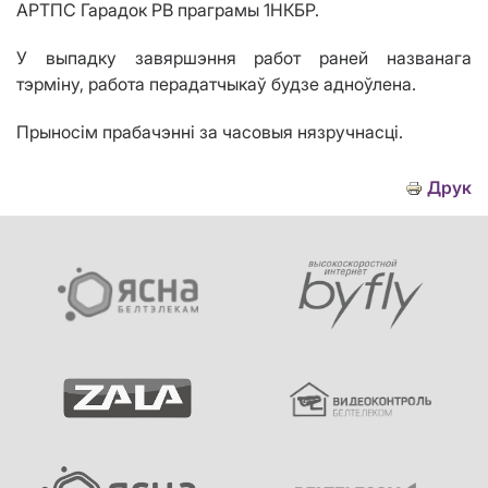
АРТПС Гарадок РВ праграмы 1НКБР.
У выпадку завяршэння работ раней названага
тэрміну, работа перадатчыкаў будзе адноўлена.
Прыносім прабачэнні за часовыя нязручнасці.
Друк