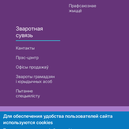
Прафсаюзнае
жыццё
Зваротная
сувязь
Кантакты
Прэс-цэнтр
Офісы продажаў
Звароты грамадзян
і юрыдычных асоб
Пытанне
спецыялісту
РУП «Белтэлекам». УНП 101007741
Для обеспечения удобства пользователей сайта
используются cookies