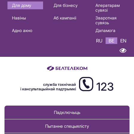
Основная
Для дому
Для бізнесу
Аператарам
сувязі
навигация
Навіны
Аб кампаніі
Зваротная
BE
сувязь
Адно акно
Дапамога
RU
BE
EN
123
служба тэхнічнай
і кансультацыйнай падтрымкі
Падключыць
Пытанне спецыялісту