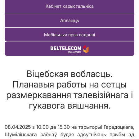
Кабінет карыстальніка
Аплаціць
Мабільныя прыкладанні
Купіць тавар
Віцебская вобласць.
Планавыя работы на сетцы
размеркавання тэлевізійнага і
гукавога вяшчання.
08.04.2025
з
10.00
да
15.30
на тэрыторыі
Гарадоцкага,
Шумілінскага раёнаў будзе адсутнічаць прыём ад