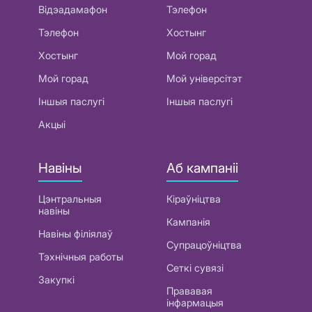
Відэадамафон
Тэлефон
Тэлефон
Хостынг
Хостынг
Мой горад
Мой горад
Мой універсітэт
Іншыя паслугі
Іншыя паслугі
Акцыі
Навіны
Аб кампаніі
Цэнтральныя
Кіраўніцтва
навіны
Кампанія
Навіны філіялаў
Супрацоўніцтва
Тэхнічныя работы
Сеткі сувязі
Закупкі
Прававая
інфармацыя