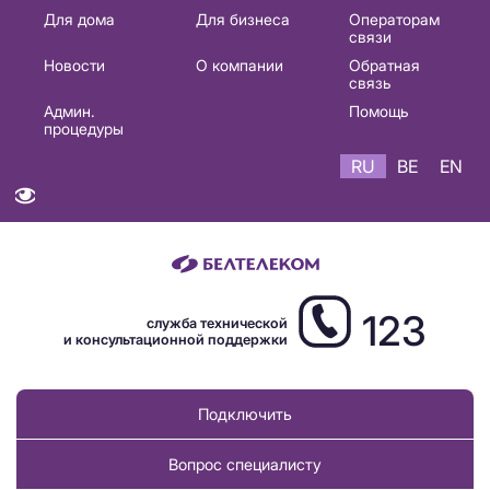
Основная
Для дома
Для бизнеса
Операторам
связи
навигация
Новости
О компании
Обратная
RU
связь
Админ.
Помощь
процедуры
RU
BE
EN
123
служба технической
и консультационной поддержки
Подключить
Вопрос специалисту