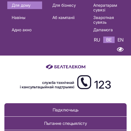
Основная
Для дому
Для бізнесу
Аператарам
сувязі
навигация
Навіны
Аб кампаніі
Зваротная
BE
сувязь
Адно акно
Дапамога
RU
BE
EN
123
служба тэхнічнай
і кансультацыйнай падтрымкі
Падключыць
Пытанне спецыялісту