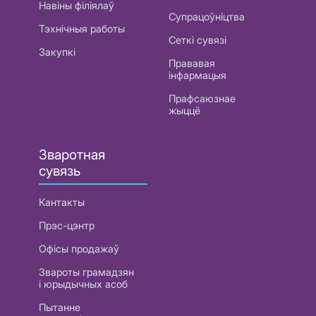
Навіны філіялаў
Супрацоўніцтва
Тэхнічныя работы
Сеткі сувязі
Закупкі
Прававая
інфармацыя
Прафсаюзнае
жыццё
Зваротная
сувязь
Кантакты
Прэс-цэнтр
Офісы продажаў
Звароты грамадзян
і юрыдычных асоб
Пытанне