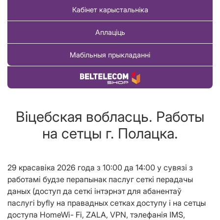
Кабінет карыстальніка
Аплаціць
Мабільныя прыкладанні
Купіць тавар
Віцебская вобласць. Работы
на сетцы г. Полацка.
29
красавiка 2026 года з 10:
00
д
а
14:
00
у сувязі з
работамі будзе перапынак паслуг сеткі перадачы
даных (
доступ да сеткі інтэрнэт для абанентаў
паслугі
byfly на правадных сетках доступу
і
на сетцы
доступа HomeWi- Fi,
ZALA
, VPN, тэлефанi
я
IMS
,