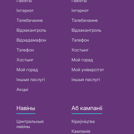
Пакеты
Пакеты
Інтэрнэт
Інтэрнэт
Тэлебачанне
Тэлебачанне
Відэакантроль
Відэакантроль
Відэадамафон
Тэлефон
Тэлефон
Хостынг
Хостынг
Мой горад
Мой горад
Мой універсітэт
Іншыя паслугі
Іншыя паслугі
Акцыі
Навіны
Аб кампаніі
Цэнтральныя
Кіраўніцтва
навіны
Кампанія