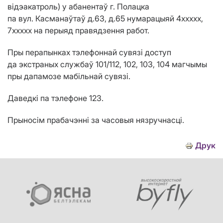
відэакатроль
) у абанентаў г. Полацка
па вул.
Касманаўтаў
д.
63
, д.
65
нумарацыяй 4ххххх,
7ххххх на перыяд правядзення работ.
Пры перапынках тэлефоннай сувязі доступ
да экстраных службаў 101/112, 102, 103, 104 магчымы
пры дапамозе мабільнай сувязі.
Даведкі па тэлефоне 123.
Прыносім прабачэнні за часовыя нязручнасці.
Друк