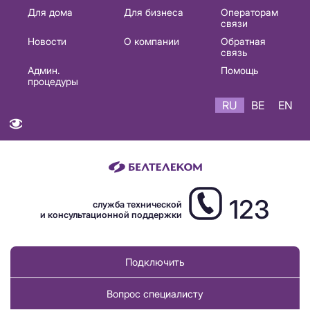
Основная
Для дома
Для бизнеса
Операторам
связи
навигация
Новости
О компании
Обратная
RU
связь
Админ.
Помощь
процедуры
RU
BE
EN
123
служба технической
и консультационной поддержки
Подключить
Вопрос специалисту