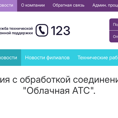
овости
О компании
Обратная связь
Админ. про
По
123
ужба технической
ионной поддержки
Оп
новости
Новости филиалов
Технические ра
я с обработкой соединени
"Облачная АТС".