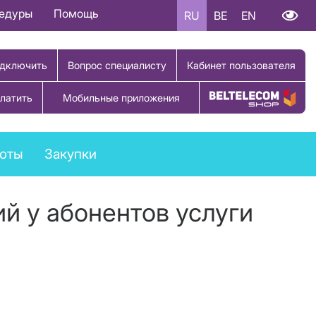
цедуры
Помощь
RU
BE
EN
дключить
Вопрос специалисту
Кабинет пользователя
латить
Мобильные приложения
Купить товар
боты
Закупки
й у абонентов услуги