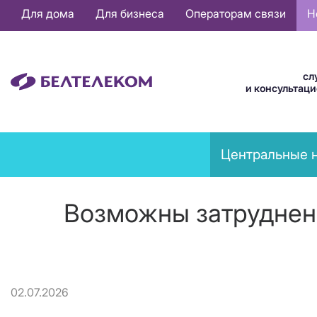
Основная
Для дома
Для бизнеса
Операторам связи
Н
навигация
RU
сл
и консультац
News
Центральные 
menu
Возможны затруднени
02.07.2026