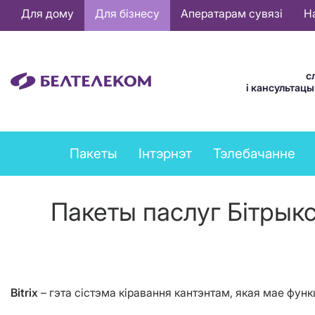
Основная
Для дому
Для бізнесу
Аператарам сувязі
Н
навигация
BE
с
і кансультац
Business
Пакеты
Інтэрнэт
Тэлебачанне
services
menu
Пакеты паслуг Бітрык
Bitrix
– гэта сістэма кіравання кантэнтам, якая мае фун