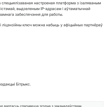
 спецыялізаваная настроеная платформа з ізаляваным
сістэмай, выдзеленым IP-адрасам і аўтаматычнай
рамнага забеспячэння для работы.
сі ліцэнзійны ключ можна набыць у афіцыйных партнёраў
эдакцыі Бітрыкс.
ю вартасць спагняецца згодна з заканадаўствам.