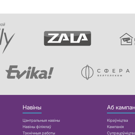
Навіны
Аб кампан
Цэнтральныя навіны
Кіраўніцтва
Навіны філіялаў
Кампанія
Тэхнічныя работы
Супрацоўніцтв