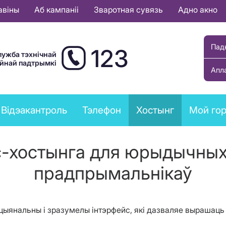
авіны
Аб кампаніі
Зваротная сувязь
Адно акно
Пад
123
лужба тэхнічнай
ыйнай падтрымкі
Апл
Відэакантроль
Тэлефон
Хостынг
Мой го
с-хостынга для юрыдычных 
прадпрымальнікаў
кцыянальны і зразумелы інтэрфейс, які дазваляе вырашаць