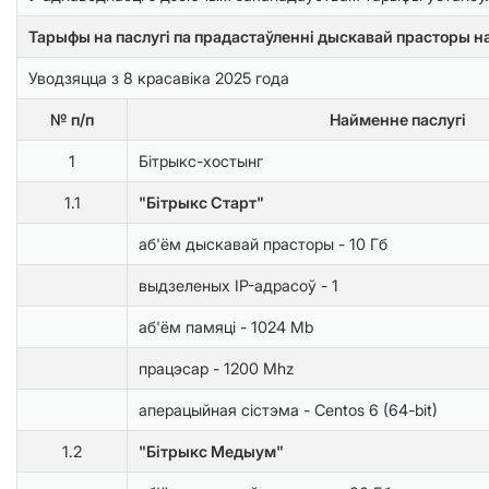
Тарыфы на паслугі па прадастаўленні дыскавай прасторы 
Уводзяцца з 8 красавіка 2025 года
№ п/п
Найменне паслугі
1
Бітрыкс-хостынг
1.1
"Бітрыкс Старт"
аб'ём дыскавай прасторы - 10 Гб
выдзеленых IP-адрасоў - 1
аб'ём памяці - 1024 Mb
працэсар - 1200 Mhz
аперацыйная сістэма - Centos 6 (64-bit)
1.2
"Бітрыкс Медыум"