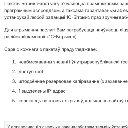
Пакеты Бітрыкс-хостынгу з'яўляюцца прамежкавым рашэ
праграмным асяроддзем, а таксама гарантаваным аб'ём
устаноўкай любой рэдакцыі 1C-Бітрыкс праз зручны вэ
Для атрымання паслугі Вам патрабуецца наяўнасць ліцэ
расійскай кампаніі «1С-Бітрыкс»).
Сэрвіс кожнага з пакетаў прадугледжвае:
неабмежаваны знешні і ўнутрырэспубліканскі тра
доступ root
штодзённае рэзервовае капіраванне (з захаванне
1 выдзелены IP-адрас
колькасць паштовых скрыняў, колькасць сайтаў і 
У адпаведнасці з дзеючым заканадаўствам тарыфы ўстаноўл