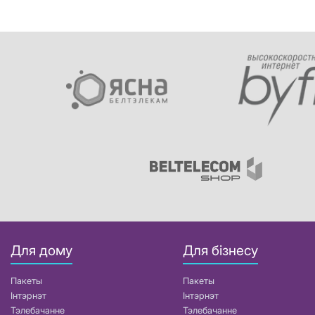
Для дому
Для бізнесу
Пакеты
Пакеты
Інтэрнэт
Інтэрнэт
Тэлебачанне
Тэлебачанне