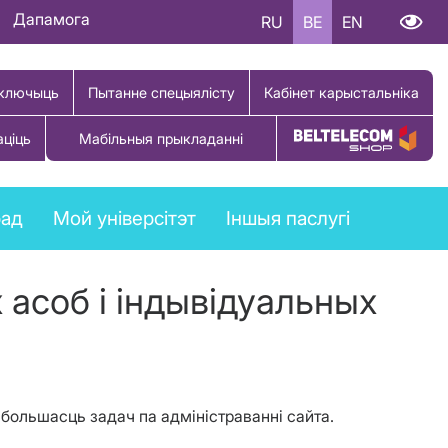
Дапамога
RU
BE
EN
ключыць
Пытанне спецыялісту
Кабінет карыстальніка
аціць
Мабільныя прыкладанні
Купіць тавар
рад
Мой універсітэт
Іншыя паслугі
асоб і індывідуальных
 большасць задач па адміністраванні сайта.