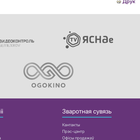
Друк
іі
Зваротная сувязь
Кантакты
Прэс-цэнтр
а
Офісы продажаў