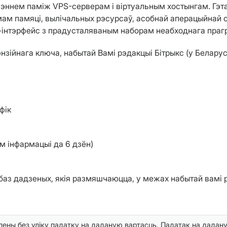
ннем паміж VPS-серверам і віртуальным хостынгам. Гэта
ам памяці, вылічальных рэсурсаў, асобнай аперацыйнай 
б-інтэрфейс з прадусталяваным наборам неабходнага праг
нзійнага ключа, набытай Вамі рэдакцыі Бітрыкс (у Белару
фік
м інфармацыі да 6 дзён)
баз дадзеных, якія размяшчаюцца, у межах набытай вамі р
ены без уліку падатку на даданую вартасць. Падатак на дадану