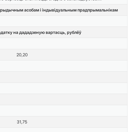
а юрыдычным асобам і індывідуальным прадпрымальнікам
адатку на дададзеную вартасць, рублёў
20,20
31,75