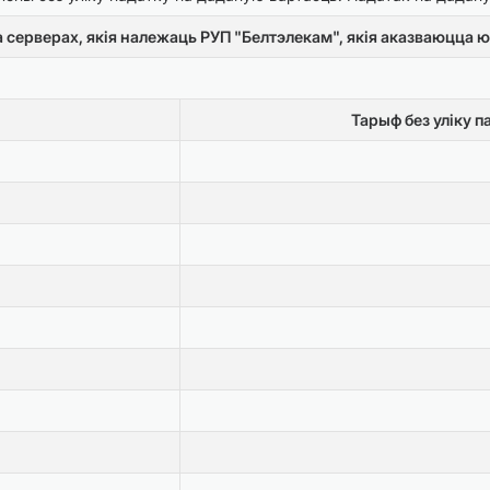
на серверах, якія належаць РУП "Белтэлекам", якія аказваюцц
Тарыф без уліку п