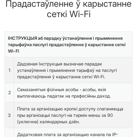
Прадастаўленне ў карыстанне
сеткі Wi-Fi
ІНСТРУКЦЫЯ аб парадку ўстанаўлення і прымянення
тарыфаўна паслугі прадастаўленне ў карыстанне сеткі
Wi-Fi
Дадзеная Інструкцыя вызначае парадак
1
устанаўлення і прымянення тарыфаў на паслугі
прадастаўлення ў карыстанне сеткі Wi-Fi.
Самазанятыя фізічныя асобы - асобы, якія
2
выплачваюць падатак на прафесійны даход.
Плата за арганізацыю кропкi доступу спаганяецца
3
пры арганізацыі паслугі на тэрмін менш за 90
(уключна) каляндарных дзён.
Дадатковая плата за арганізацыю канала па IP-