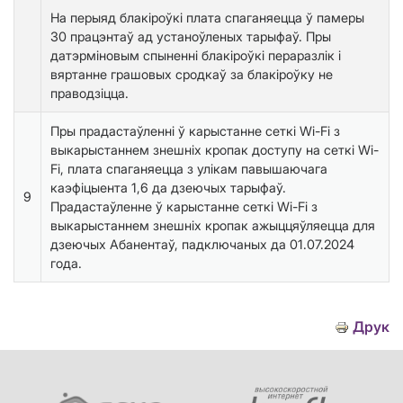
На перыяд блакіроўкі плата спаганяецца ў памеры
30 працэнтаў ад устаноўленых тарыфаў. Пры
датэрміновым спыненні блакіроўкі пераразлік і
вяртанне грашовых сродкаў за блакіроўку не
праводзiцца.
Пры прадастаўленні ў карыстанне сеткі Wi-Fi з
выкарыстаннем знешніх кропак доступу на сеткі Wi-
Fi, плата спаганяецца з улікам павышаючага
каэфіцыента 1,6 да дзеючых тарыфаў.
9
Прадастаўленне ў карыстанне сеткі Wi-Fi з
выкарыстаннем знешніх кропак ажыццяўляецца для
дзеючых Абанентаў, падключаных да 01.07.2024
года.
Друк