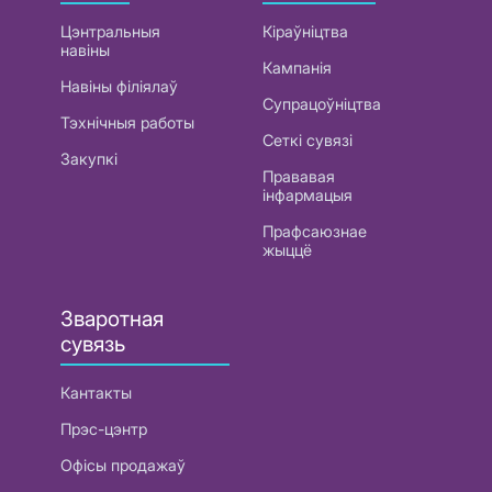
Цэнтральныя
Кіраўніцтва
навіны
Кампанія
Навіны філіялаў
Супрацоўніцтва
Тэхнічныя работы
Сеткі сувязі
Закупкі
Прававая
інфармацыя
Прафсаюзнае
жыццё
Зваротная
сувязь
Кантакты
Прэс-цэнтр
Офісы продажаў