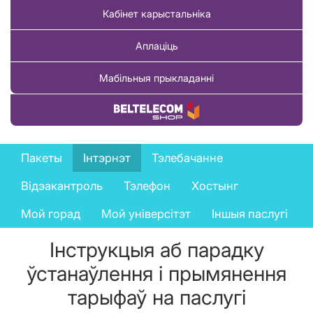
Кабінет карыстальніка
Аплаціць
Мабільныя прыкладанні
Купіць тавар
Business
Пакеты
Інтэрнэт
Тэлебачанне
services
Відэакантроль
Тэлефон
Хостынг
menu
Мой горад
Мой універсітэт
Іншыя паслугі
Інструкцыя аб парадку
ўстанаўлення і прымянення
тарыфаў на паслугі