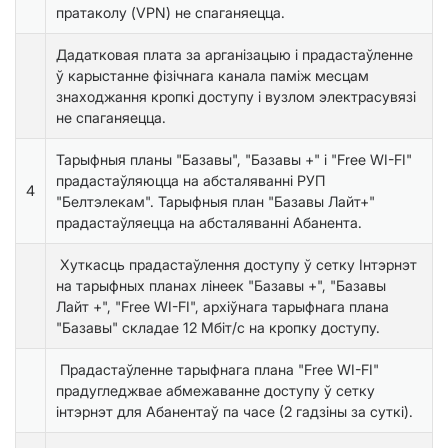
пратаколу (VPN) не спаганяецца.
Дадатковая плата за арганізацыю і прадастаўленне
ў карыстанне фізічнага канала паміж месцам
знаходжання кропкі доступу і вузлом электрасувязі
не спаганяецца.
Тарыфныя планы "Базавы", "Базавы +" і "Free WI-FI"
прадастаўляюцца на абсталяванні РУП
4
"Белтэлекам". Тарыфныя план "Базавы Лайт+"
прадастаўляецца на абсталяванні Абанента.
Хуткасць прадастаўлення доступу ў сетку Інтэрнэт
на тарыфных планах лінеек "Базавы +", "Базавы
Лайт +", "Free WI-FI", архіўнага тарыфнага плана
"Базавы" складае 12 Мбіт/с на кропку доступу.
Прадастаўленне тарыфнага плана "Free WI-FI"
прадугледжвае абмежаванне доступу ў сетку
інтэрнэт для Абанентаў па часе (2 гадзіны за суткі).