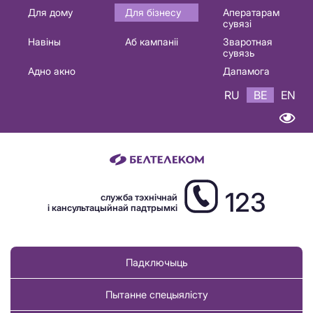
Основная
Для дому
Для бізнесу
Аператарам
сувязі
навигация
Навіны
Аб кампаніі
Зваротная
BE
сувязь
Адно акно
Дапамога
RU
BE
EN
123
служба тэхнічнай
і кансультацыйнай падтрымкі
Падключыць
Пытанне спецыялісту