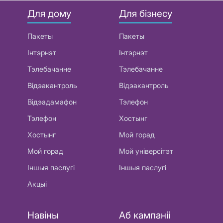
Для дому
Для бізнесу
Пакеты
Пакеты
Інтэрнэт
Інтэрнэт
Тэлебачанне
Тэлебачанне
Відэакантроль
Відэакантроль
Відэадамафон
Тэлефон
Тэлефон
Хостынг
Хостынг
Мой горад
Мой горад
Мой універсітэт
Іншыя паслугі
Іншыя паслугі
Акцыі
Навіны
Аб кампаніі