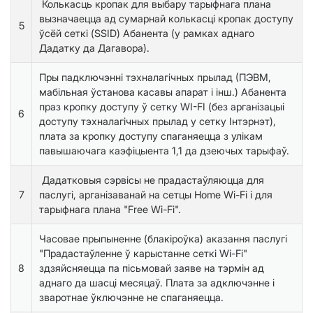
Колькасць кропак для выбару тарыфнага плана
вызначаецца ад сумарнай колькасці кропак доступу
5
ўсёй сеткі (SSID) Абанента (у рамках аднаго
Дадатку да Дагавора).
Пры падключэнні тэхналагічных прылад (ПЭВМ,
мабільная ўстанова касавы апарат і інш.) Абанента
праз кропку доступу ў сетку WI-FI (без арганізацыі
6
доступу тэхналагічных прылад у сетку Інтэрнэт),
плата за кропку доступу спаганяецца з улікам
павышаючага каэфіцыента 1,1 да дзеючых тарыфаў.
Дадатковыя сэрвісы не прадастаўляюцца для
7
паслугі, арганізаванай на сетцы Home Wi-Fi і для
тарыфнага плана "Free Wi-Fi".
Часовае прыпыненне (блакіроўка) аказання паслугі
"Прадастаўленне ў карыстанне сеткі Wi-Fi"
8
здзяйсняецца па пісьмовай заяве на тэрмін ад
аднаго да шасці месяцаў. Плата за адключэнне і
зваротнае ўключэнне не спаганяецца.