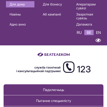
Основная
Для дому
Для бізнесу
Аператарам
сувязі
навигация
Навіны
Аб кампаніі
Зваротная
BE
сувязь
Адно акно
Дапамога
RU
BE
EN
123
служба тэхнічнай
і кансультацыйнай падтрымкі
Падключыць
Пытанне спецыялісту