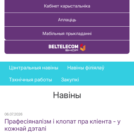
Кабінет карыстальніка
Аплаціць
Мабільныя прыкладанні
Купіць тавар
News
Цэнтральныя навіны
Навіны філіялаў
menu
Тэхнічныя работы
Закупкі
Навіны
06.07.2026
Прафесіяналізм і клопат пра кліента - у
кожнай дэталі