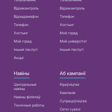
Відэакантроль
Відэакантроль
Відэадамафон
Тэлефон
Тэлефон
Хостынг
Хостынг
Мой горад
Мой горад
Мой універсітэт
Іншыя паслугі
Іншыя паслугі
Акцыі
Навіны
Аб кампаніі
Цэнтральныя
Кіраўніцтва
навіны
Кампанія
Навіны філіялаў
Супрацоўніцтва
Тэхнічныя работы
Сеткі сувязі