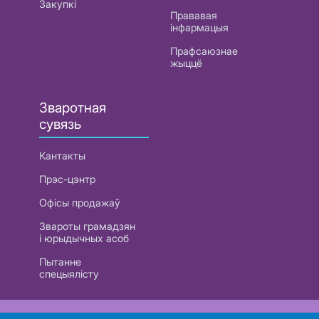
Закупкі
Прававая
інфармацыя
Прафсаюзнае
жыццё
Зваротная
сувязь
Кантакты
Прэс-цэнтр
Офісы продажаў
Звароты грамадзян
і юрыдычных асоб
Пытанне
спецыялісту
РУП «Белтэлекам». УНП 101007741