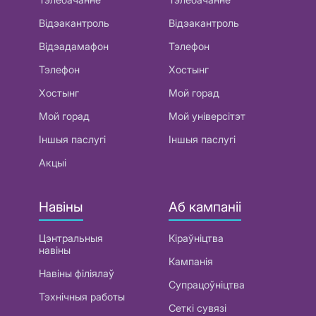
Відэакантроль
Відэакантроль
Відэадамафон
Тэлефон
Тэлефон
Хостынг
Хостынг
Мой горад
Мой горад
Мой універсітэт
Іншыя паслугі
Іншыя паслугі
Акцыі
Навіны
Аб кампаніі
Цэнтральныя
Кіраўніцтва
навіны
Кампанія
Навіны філіялаў
Супрацоўніцтва
Тэхнічныя работы
Сеткі сувязі