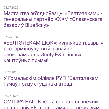
08.07.2026
Мастацтва аб’ядноўваць: «Белтэлекам» -
генеральны партнёр XXXV «Славянскага
базару ў Віцебску»
07.07.2026
«БЕЛТЭЛЕКАМ ШОК»: купляйце тавары ў
растэрміноўку, выйгравайце
электрамабіль Geely EX5 і іншыя
каштоўныя прызы!
06.07.2026
У Гомельскім філіяле РУП "Белтэлекам"
пачаў працу студэнцкі атрад
06.07.2026
СМІ ПРА НАС: Кветка сонца – сланечнік
прадставіў «Белтэлекам» на кветкавым