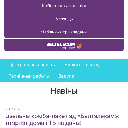
Кабінет карыстальніка
Аплаціць
Мабільныя прыкладанні
Купіць тавар
News
Цэнтральныя навіны
Навіны філіялаў
menu
Тэхнічныя работы
Закупкі
Навіны
08.07.2026
Ідэальны комба-пакет ад «Белтэлекам»:
Інтэрнэт дома і ТБ на дачы!