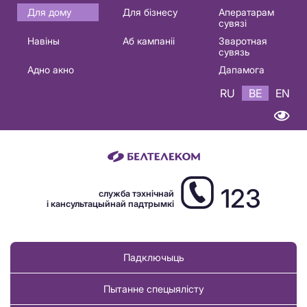
Основная
Для дому
Для бізнесу
Аператарам
сувязі
навигация
Навіны
Аб кампаніі
Зваротная
BE
сувязь
Адно акно
Дапамога
RU
BE
EN
123
служба тэхнічнай
і кансультацыйнай падтрымкі
Падключыць
Пытанне спецыялісту