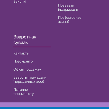
Закупкі
Прававая
інфармацыя
Прафсаюзнае
жыццё
Зваротная
сувязь
Кантакты
Прэс-цэнтр
Офісы продажаў
Звароты грамадзян
і юрыдычных асоб
Пытанне
спецыялісту
РУП «Белтэлекам». УНП 101007741