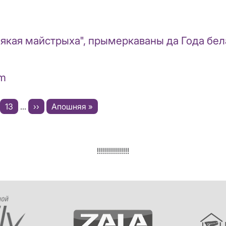
, якая майстрыха", прымеркаваны да Года б
am
а
ронка
Старонка
13
…
Next
››
Last
Апошняя »
page
page
!!!!!!!!!!!!!!!!