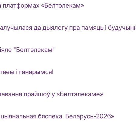
 на платформах «Белтэлекам»
алучылася да дыялогу пра памяць і будучыню
ліяле "Белтэлекам"
таем і ганарымся!
рмавання прайшоў у «Белтэлекаме»
цыянальная бяспека. Беларусь-2026»