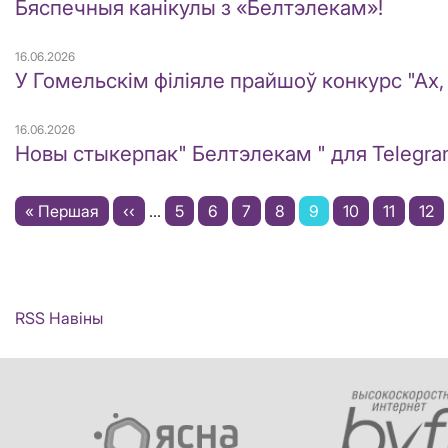
Бяспечныя канікулы з «Белтэлекам»!
16.06.2026
У Гомельскім філіяле прайшоў конкурс "Ах
16.06.2026
Новы стыкерпак" Белтэлекам " для Telegr
Pagination
First
« Першая
Previous
‹‹
…
Старонка
5
Старонка
6
Старонка
7
Старонка
8
Current
9
Старонка
10
Старонк
11
Ста
12
page
page
page
RSS Навіны