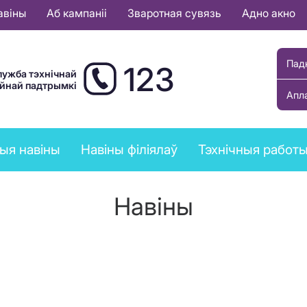
авіны
Аб кампаніі
Зваротная сувязь
Адно акно
Пад
123
лужба тэхнічнай
ыйнай падтрымкі
Апл
ыя навіны
Навіны філіялаў
Тэхнічныя работ
Навіны