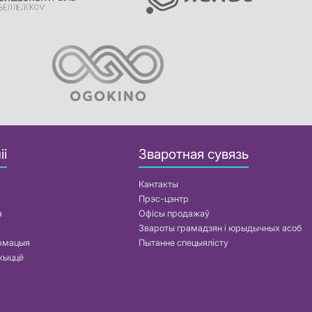
іі
Зваротная сувязь
Кантакты
Прэс-цэнтр
а
Офісы продажаў
Звароты грамадзян і юрыдычных асоб
армацыя
Пытанне спецыялісту
жыццё