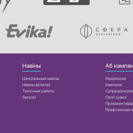
Навіны
Аб кампан
Цэнтральныя навіны
Кіраўніцтва
Навіны філіялаў
Кампанія
Тэхнічныя работы
Супрацоўніцтв
Закупкі
Сеткі сувязі
Прававая інф
Прафсаюзнае 