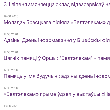
З 1 ліпеня змяняецца склад відэасэрвісаў
19.06.2026
Моладзь Брэсцкага філіяла «Белтэлекам» д
17.06.2026
Адзіны Дзень інфармавання ў Віцебскім фі
17.06.2026
Цягнік памяці ў Оршы: "Белтэлекам" - памя
17.06.2026
Памяць у імя будучыні: адзіны дзень інфа
17.06.2026
«Белтэлекам» прыме ўдзел у выстаўцы «На
16.06.2026