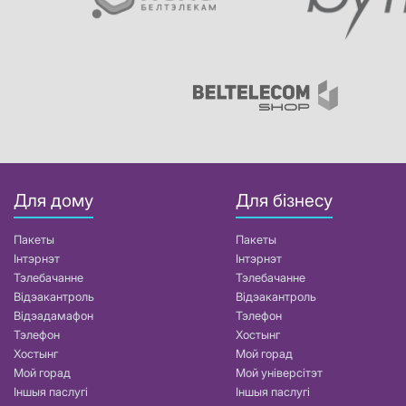
Для дому
Для бізнесу
Пакеты
Пакеты
Інтэрнэт
Інтэрнэт
Тэлебачанне
Тэлебачанне
Відэакантроль
Відэакантроль
Відэадамафон
Тэлефон
Тэлефон
Хостынг
Хостынг
Мой горад
Мой горад
Мой універсітэт
Іншыя паслугі
Іншыя паслугі