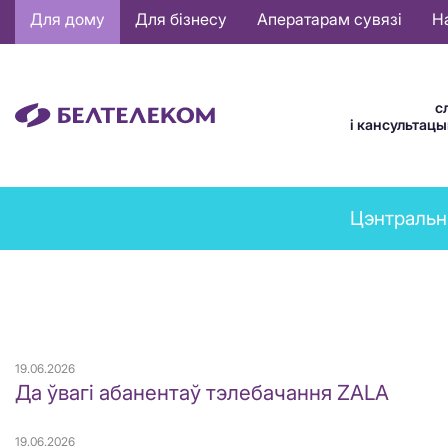
Основная
Для дому
Для бізнесу
Аператарам сувязі
Н
навигация
BE
с
і кансультац
News
Цэнтральн
menu
19.06.2026
Да ўвагі абанентаў тэлебачання ZALA
19.06.2026