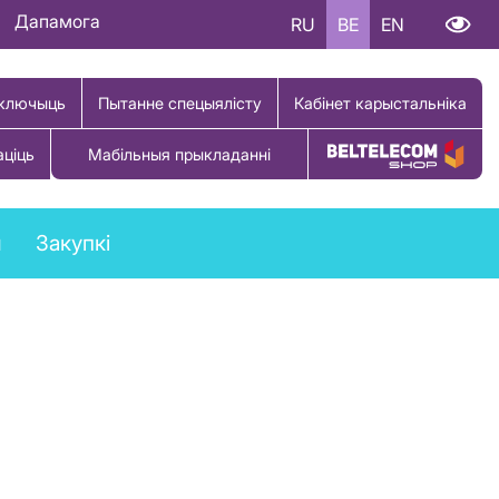
Дапамога
RU
BE
EN
ключыць
Пытанне спецыялісту
Кабінет карыстальніка
аціць
Мабільныя прыкладанні
Купіць тавар
ы
Закупкі