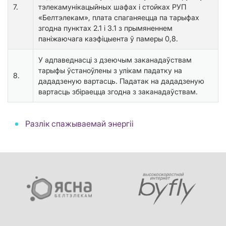
7.
тэлекамунікацыйных шафах і стойках РУП
«Белтэлекам», плата спаганяецца па тарыфах
згодна пунктах 2.1 і 3.1 з прымяненнем
паніжаючага каэфіцыента ў памеры 0,8.
У адпаведнасці з дзеючым заканадаўствам
тарыфы ўстаноўлены з улікам падатку на
8.
дададзеную вартасць. Падатак на дададзеную
вартасць збіраецца згодна з заканадаўствам.
Разлік спажываемай энергіі