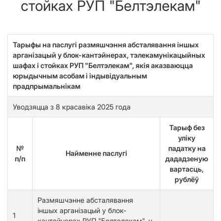
стойках РУП "Белтэлекам"
Тарыфы на паслугі размяшчэння абсталявання іншых
арганізацый у блок-кантэйнерах, тэлекамунікацыйных
шафах і стойках РУП "Белтэлекам", якія аказваюцца
юрыдычным асобам і індывідуальным
прадпрымальнікам
Уводзяцца з 8 красавіка 2025 года
Тарыф без
уліку
№
падатку на
Найменне паслугі
п/п
дададзеную
вартасць,
рублёў
Размяшчэнне абсталявання
іншых арганізацый у блок-
1
кантэйнерах РУП "Белтэлекам", у