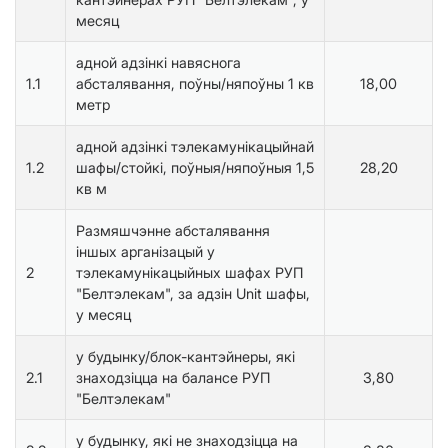
месяц
адной адзінкі навяснога
1.1
абсталявання, поўны/няпоўны 1 кв
18,00
метр
адной адзінкі тэлекамунікацыйнай
1.2
шафы/стойкі, поўныя/няпоўныя 1,5
28,20
кв м
Размяшчэнне абсталявання
іншых арганізацый у
2
тэлекамунікацыйных шафах РУП
"Белтэлекам", за адзін Unit шафы,
у месяц
у будынку/блок-кантэйнеры, які
2.1
знаходзіцца на балансе РУП
3,80
"Белтэлекам"
у будынку, які не знаходзіцца на