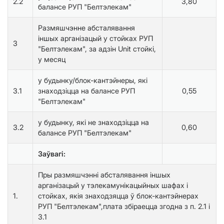
2.2
3,80
балансе РУП "Белтэлекам"
Размяшчэнне абсталявання
іншых арганізацый у стойках РУП
3
"Белтэлекам", за адзін Unit стойкі,
у месяц
у будынку/блок-кантэйнеры, які
3.1
знаходзіцца на балансе РУП
0,55
"Белтэлекам"
у будынку, які не знаходзіцца на
3.2
0,60
балансе РУП "Белтэлекам"
Заўвагі:
Пры размяшчэнні абсталявання іншых
арганізацый у тэлекамунікацыйных шафах і
1.
стойках, якія знаходзяцца ў блок-кантэйнерах
РУП "Белтэлекам",плата збіраецца згодна з п. 2.1 і
3.1