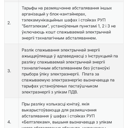
Тарыфы на размяшчэнне абсталявання іншых
арганізацый у блок-кантэйнерах,
тэлекамунікацыйных шафах і стойках РУП
2.
"Белтэлекам", устаноўленыя пунктамі 1, 2 і 3 не
ўключаюць кошт спажываемай электрычнай
энергіі тэхналагічным абсталяваннем.
Разлік спажывання электрычнай энергіі
ажыццяўляецца ў адпаведнасці з Інструкцыяй па
разліку спажываемай электрычнай энергіі
тэхналагічным абсталяваннем без ўстаноўкі
3.
прыбора ўліку электраэнергіі. Плата за
спажываемую электраэнергію вызначаецца па
тарыфах устаноўленых пастаўшчыком
электраэнергіі з улікам ПДВ.
Пры разліку колькасці юнітаў, якія
выкарыстоўваюцца для размяшчэння
абсталявання ў шафах і стойках РУП
4.
«Белтэлекам», вышыня вызначаецца з улікам
усяго абсталявання абанента, уключаючы