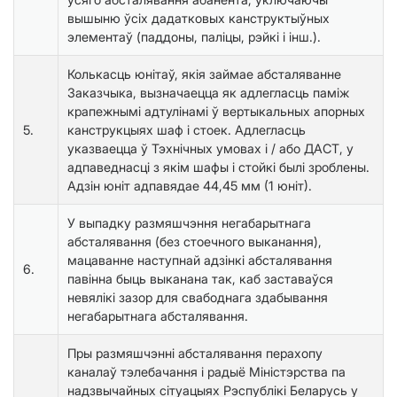
вышыню ўсіх дадатковых канструктыўных
элементаў (паддоны, паліцы, рэйкі і інш.).
Колькасць юнітаў, якія займае абсталяванне
Заказчыка, вызначаецца як адлегласць паміж
крапежнымі адтулінамі ў вертыкальных апорных
5.
канструкцыях шаф і стоек. Адлегласць
указваецца ў Тэхнічных умовах і / або ДАСТ, у
адпаведнасці з якім шафы і стойкі былі зроблены.
Адзін юніт адпавядае 44,45 мм (1 юніт).
У выпадку размяшчэння негабарытнага
абсталявання (без стоечного выканання),
мацаванне наступнай адзінкі абсталявання
6.
павінна быць выканана так, каб заставаўся
невялікі зазор для свабоднага здабывання
негабарытнага абсталявання.
Пры размяшчэнні абсталявання перахопу
каналаў тэлебачання і радыё Міністэрства па
надзвычайных сітуацыях Рэспублікі Беларусь у