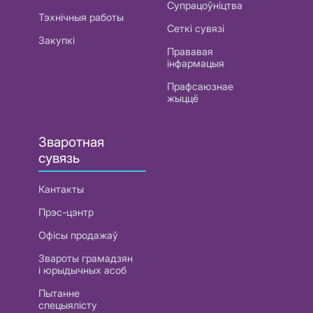
Супрацоўніцтва
Тэхнічныя работы
Сеткі сувязі
Закупкі
Прававая
інфармацыя
Прафсаюзнае
жыццё
Зваротная
сувязь
Кантакты
Прэс-цэнтр
Офісы продажаў
Звароты грамадзян
і юрыдычных асоб
Пытанне
спецыялісту