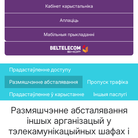
Кабінет карыстальніка
Аплаціць
Мабільныя прыкладанні
Купіць тавар
Telecom
Прадастаўленне доступу
operators
Размяшчэнне абсталявання
Пропуск трафіка
menu
Прадастаўленне ў карыстанне
Іншыя паслугі
Размяшчэнне абсталявання
іншых арганізацый у
тэлекамунікацыйных шафах і