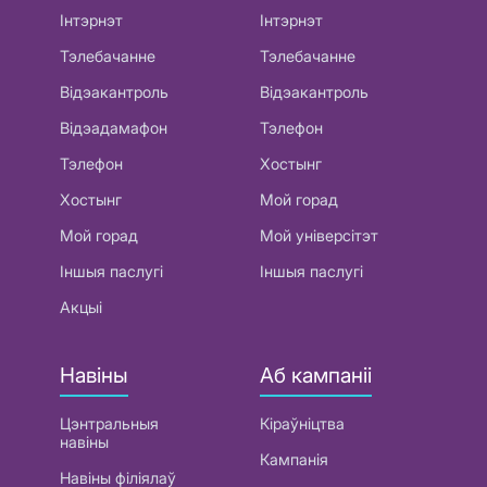
Інтэрнэт
Інтэрнэт
Тэлебачанне
Тэлебачанне
Відэакантроль
Відэакантроль
Відэадамафон
Тэлефон
Тэлефон
Хостынг
Хостынг
Мой горад
Мой горад
Мой універсітэт
Іншыя паслугі
Іншыя паслугі
Акцыі
Навіны
Аб кампаніі
Цэнтральныя
Кіраўніцтва
навіны
Кампанія
Навіны філіялаў