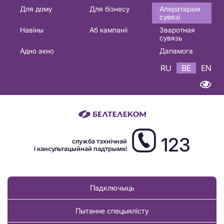
Основная
Для дому
Для бізнесу
Аператарам
сувязі
навигация
Навіны
Аб кампаніі
Зваротная
BE
сувязь
Адно акно
Дапамога
RU
BE
EN
123
служба тэхнічнай
і кансультацыйнай падтрымкі
Падключыць
Пытанне спецыялісту