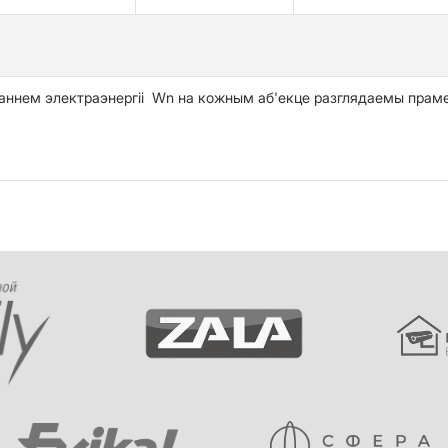
ннем электраэнергіі Wn на кожным аб'екце разглядаемы прам