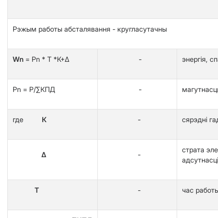
Рэжым работы абсталявання - кругласутачны
Wn
= Pn * T *К+Δ
-
энергія, 
Pn = P/∑КПД
-
магутнасць
где
К
-
сярэдні га
страта эле
Δ
-
адсутнасц
Т
-
час работы