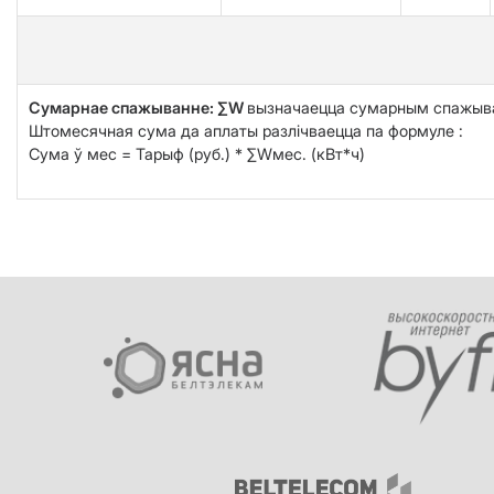
Сумарнае спажыванне: ∑W
вызначаецца сумарным спажыва
Штомесячная сума да аплаты разлічваецца па формуле :
Сума ў мес = Тарыф (руб.) * ∑Wмес. (кВт*ч)