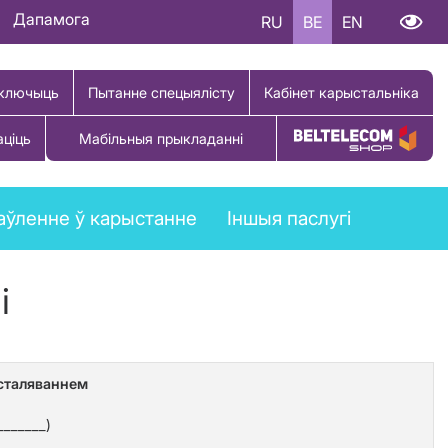
Дапамога
RU
BE
EN
ключыць
Пытанне спецыялісту
Кабінет карыстальніка
аціць
Мабільныя прыкладанні
Купіць тавар
аўленне ў карыстанне
Іншыя паслугі
і
бсталяваннем
_______)