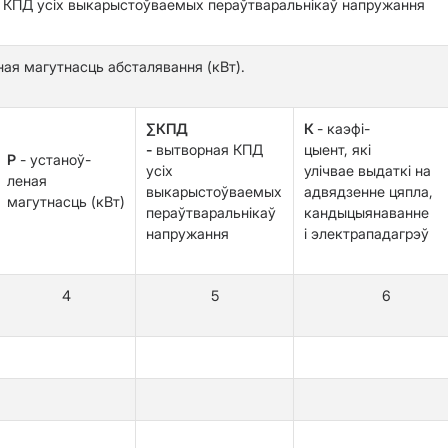
 КПД усіх выкарыстоўваемых пераўтваральнікаў напружання
ная магутнасць абсталявання (кВт).
∑КПД
К
- каэфі-
-
вытворная КПД
цыент, які
P
- устаноў-
усіх
улічвае выдаткі на
леная
выкарыстоўваемых
адвядзенне цяпла,
магутнасць (кВт)
пераўтваральнікаў
кандыцыянаванне
напружання
і электрападагрэў
4
5
6