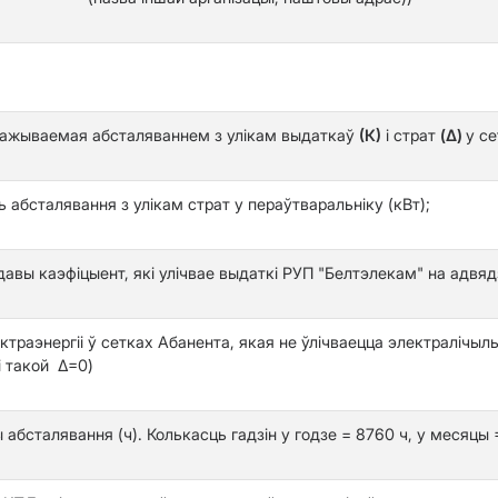
спажываемая абсталяваннем з улікам выдаткаў
(К)
і страт
(Δ)
у се
 абсталявання з улікам страт у пераўтваральніку (кВт);
давы каэфіцыент, які улічвае выдаткі РУП "Белтэлекам" на адвя
ктраэнергіі ў сетках Абанента, якая не ўлічваецца электралічы
і такой Δ=0)
 абсталявання (ч). Колькасць гадзін у годзе = 8760 ч, у месяцы 