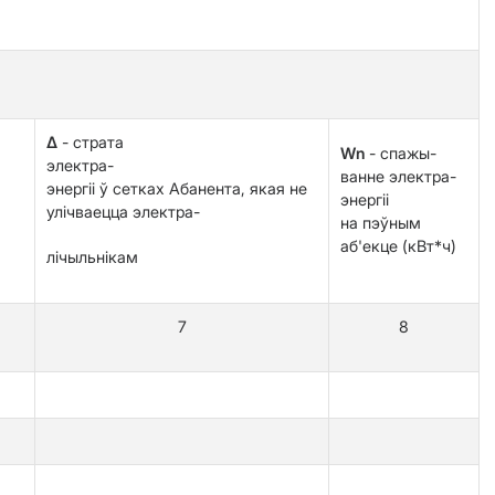
Δ
- страта
Wn
- спажы-
электра-
ванне электра-
энергіі ў сетках Абанента, якая не
энергіі
улічваецца электра-
на пэўным
аб'екце (кВт*ч)
лічыльнікам
7
8