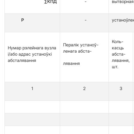
∑КПД
-
вытворная
Р
-
устаноўле
Коль-
Пералік устаноў-
Нумар рэлейнага вузла
касць
ленага абста-
і/або адрас устаноўкі
абста-
абсталявання
лявання,
лявання
шт.
1
2
3