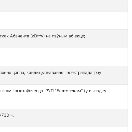
тках Абанента (кВт*ч) на пэўным аб'екце;
дзенне цяпла, кандыцыянаванне і электрападагрэў
льнікам і выстаўляецца РУП "Белтэлекам" (у выпадку
=730 ч.