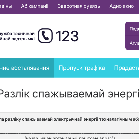
авіны
Аб кампаніі
Зваротная сувязь
Адно акно
Пад
123
лужба тэхнічнай
ыйнай падтрымкі
Апл
нне абсталявання
Пропуск трафіка
Прадаст
Разлік спажываемай энергі
па разліку спажываемай электрычнай энергіі тэхналагічным а
________________________________________________________________
(назва іншай арганізацыі, паштовы адрас))