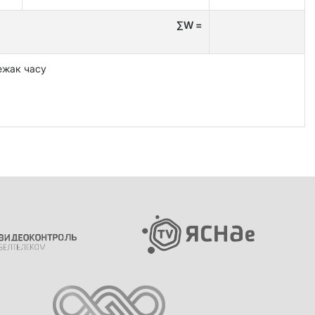
∑W =
ежак часу