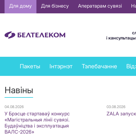
Основная
Для дому
Для бізнесу
Аператарам сувязі
Н
навигация
BE
с
і кансультац
Private
Пакеты
Інтэрнэт
Тэлебачанне
Від
services
menu
Навіны
04.08.2026
03.08.2026
У Брэсце стартаваў конкурс
ZALA запуск
«Магістральныя лініі сувязі.
Будаўніцтва і эксплуатацыя
ВАЛС-2026»