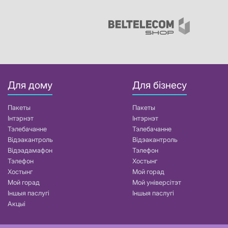
Для дому
Для бізнесу
Пакеты
Пакеты
Інтэрнэт
Інтэрнэт
Тэлебачанне
Тэлебачанне
Відэакантроль
Відэакантроль
Відэадамафон
Тэлефон
Тэлефон
Хостынг
Хостынг
Мой горад
Мой горад
Мой універсітэт
Іншыя паслугі
Іншыя паслугі
Акцыі