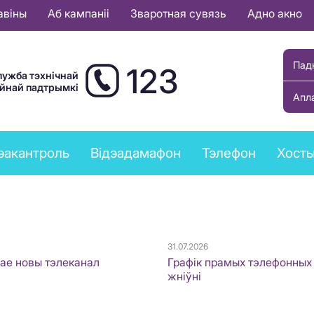
авіны
Аб кампаніі
Зваротная сувязь
Адно акно
Пад
123
лужба тэхнічнай
ыйнай падтрымкі
Апл
эакантроль
Відэадамафон
Тэлефон
Хост
31.07.2026
ае новы тэлеканал
Графік прамых тэлефонных 
жніўні