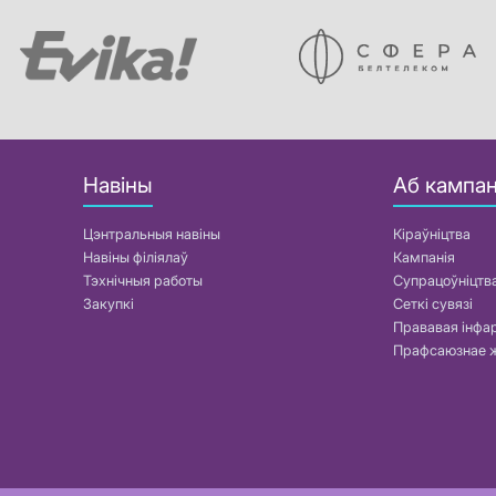
Навіны
Аб кампан
Цэнтральныя навіны
Кіраўніцтва
Навіны філіялаў
Кампанія
Тэхнічныя работы
Супрацоўніцтв
Закупкі
Сеткі сувязі
Прававая інф
Прафсаюзнае 