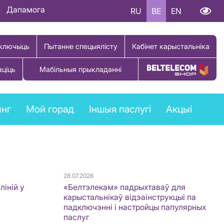
Дапамога
RU
BE
EN
ключыць
Пытанне спецыялісту
Кабінет карыстальніка
аціць
Мабільныя прыкладанні
Купіць тавар
ынг
Мой горад
Іншыя паслугі
Акцыі
28.07.2026
ліній у
«Белтэлекам» падрыхтаваў для
карыстальнікаў відэаінструкцыі па
падключэнні і настройцы папулярных
паслуг