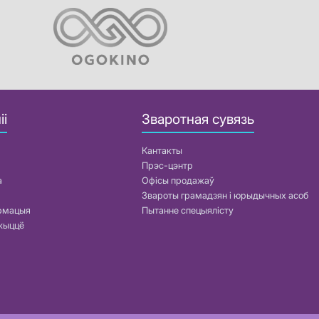
іі
Зваротная сувязь
Кантакты
Прэс-цэнтр
а
Офісы продажаў
Звароты грамадзян і юрыдычных асоб
армацыя
Пытанне спецыялісту
жыццё