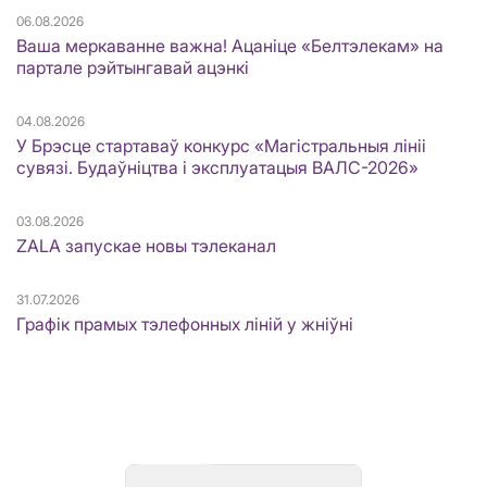
06.08.2026
Ваша меркаванне важна! Ацаніце «Белтэлекам» на
партале рэйтынгавай ацэнкі
04.08.2026
У Брэсце стартаваў конкурс «Магістральныя лініі
сувязі. Будаўніцтва і эксплуатацыя ВАЛС-2026»
03.08.2026
ZALA запускае новы тэлеканал
31.07.2026
Графік прамых тэлефонных ліній у жніўні