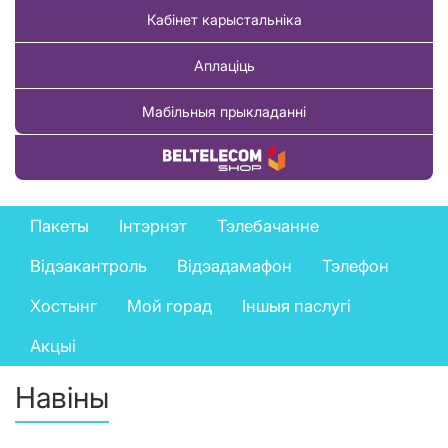
Кабінет карыстальніка
Аплаціць
Мабільныя прыкладанні
Купіць тавар
Private
Пакеты
Інтэрнэт
Тэлебачанне
services
Відэакантроль
Відэадамафон
Тэлефон
menu
Хостынг
Мой горад
Іншыя паслугі
Акцыі
Навіны