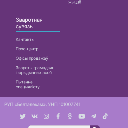
жыццё
Зваротная
сувязь
Кантакты
Прэс-цэнтр
Офісы продажаў
Звароты грамадзян
і юрыдычных асоб
Пытанне
спецыялісту
РУП «Белтэлекам». УНП 101007741
Пошук