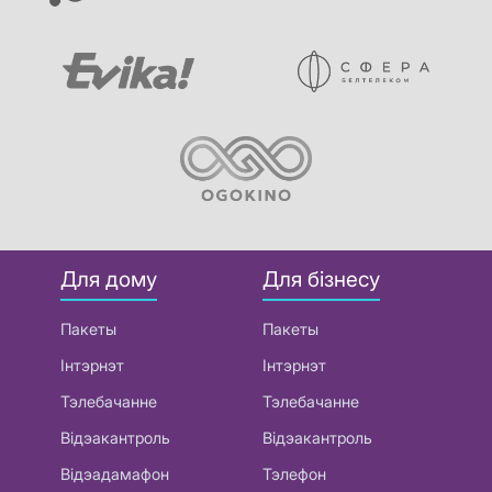
Для дому
Для бізнесу
Пакеты
Пакеты
Інтэрнэт
Інтэрнэт
Тэлебачанне
Тэлебачанне
Відэакантроль
Відэакантроль
Відэадамафон
Тэлефон