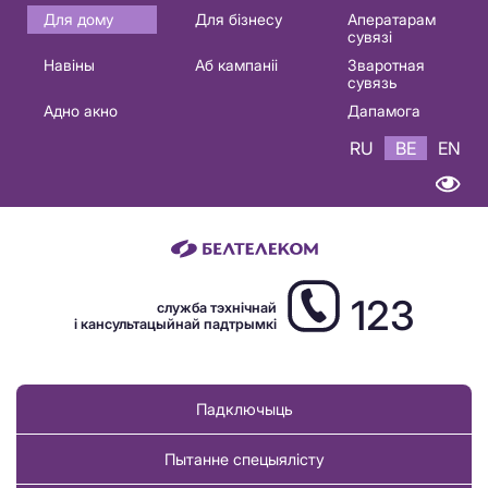
Основная
Для дому
Для бізнесу
Аператарам
сувязі
навигация
Навіны
Аб кампаніі
Зваротная
BE
сувязь
Адно акно
Дапамога
RU
BE
EN
123
служба тэхнічнай
і кансультацыйнай падтрымкі
Падключыць
Пытанне спецыялісту