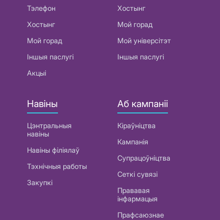
Тэлефон
Хостынг
Хостынг
Мой горад
Мой горад
Мой універсітэт
Іншыя паслугі
Іншыя паслугі
Акцыі
Навіны
Аб кампаніі
Цэнтральныя
Кіраўніцтва
навіны
Кампанія
Навіны філіялаў
Супрацоўніцтва
Тэхнічныя работы
Сеткі сувязі
Закупкі
Прававая
інфармацыя
Прафсаюзнае